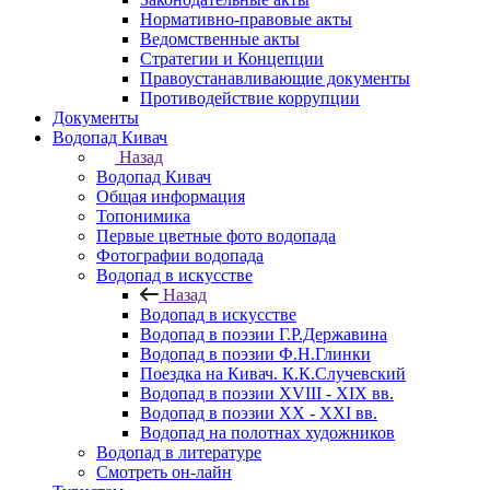
Нормативно-правовые акты
Ведомственные акты
Стратегии и Концепции
Правоустанавливающие документы
Противодействие коррупции
Документы
Водопад Кивач
Назад
Водопад Кивач
Общая информация
Топонимика
Первые цветные фото водопада
Фотографии водопада
Водопад в искусстве
Назад
Водопад в искусстве
Водопад в поэзии Г.Р.Державина
Водопад в поэзии Ф.Н.Глинки
Поездка на Кивач. К.К.Случевский
Водопад в поэзии XVIII - XIX вв.
Водопад в поэзии XX - XXI вв.
Водопад на полотнах художников
Водопад в литературе
Смотреть он-лайн