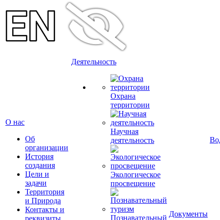
Деятельность
Охрана
территории
О нас
Научная
Об
Во
деятельность
организации
История
создания
Цели и
Экологическое
задачи
просвещение
Территория
и Природа
Контакты и
Документы
Познавательный
реквизиты