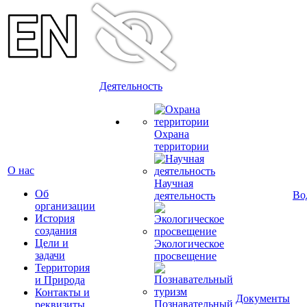
Деятельность
Охрана
территории
О нас
Научная
Об
Во
деятельность
организации
История
создания
Цели и
Экологическое
задачи
просвещение
Территория
и Природа
Контакты и
Документы
Познавательный
реквизиты