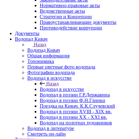
Нормативно-правовые акты
Ведомственные акты
Стратегии и Концепции
Правоустанавливающие документы
Противодействие коррупции
Документы
Водопад Кивач
Назад
Водопад Кивач
Общая информация
Топонимика
Первые цветные фото водопада
Фотографии водопада
Водопад в искусстве
Назад
Водопад в искусстве
Водопад в поэзии Г.Р.Державина
Водопад в поэзии Ф.Н.Глинки
Поездка на Кивач. К.К.Случевский
Водопад в поэзии XVIII - XIX вв.
Водопад в поэзии XX - XXI вв.
Водопад на полотнах художников
Водопад в литературе
Смотреть он-лайн