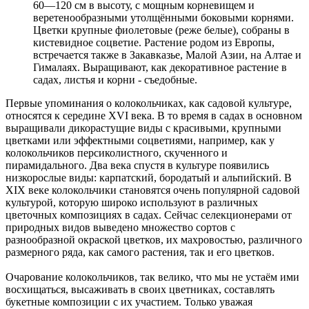
60—120 см в высоту, с мощным корневищем и
веретенообразными утолщёнными боковыми корнями.
Цветки крупные фиолетовые (реже белые), собраны в
кистевидное соцветие. Растение родом из Европы,
встречается также в Закавказье, Малой Азии, на Алтае и
Гималаях. Выращивают, как декоративное растение в
садах, листья и корни - съедобные.
Первые упоминания о колокольчиках, как садовой культуре,
относятся к середине XVI века. В то время в садах в основном
выращивали дикорастущие виды с красивыми, крупными
цветками или эффектными соцветиями, например, как у
колокольчиков персиколистного, скученного и
пирамидального. Два века спустя в культуре появились
низкорослые виды: карпатский, бородатый и альпийский. В
XIX веке колокольчики становятся очень популярной садовой
культурой, которую широко используют в различных
цветочных композициях в садах. Сейчас селекционерами от
природных видов выведено множество сортов с
разнообразной окраской цветков, их махровостью, различного
размерного ряда, как самого растения, так и его цветков.
Очарование колокольчиков, так велико, что мы не устаём ими
восхищаться, высаживать в своих цветниках, составлять
букетные композиции с их участием. Только уважая