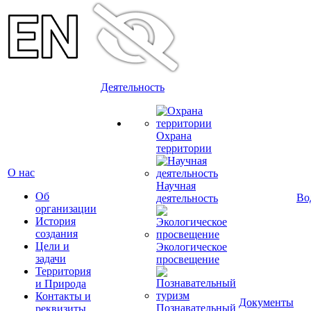
Деятельность
Охрана
территории
О нас
Научная
Об
Во
деятельность
организации
История
создания
Цели и
Экологическое
задачи
просвещение
Территория
и Природа
Контакты и
Документы
Познавательный
реквизиты