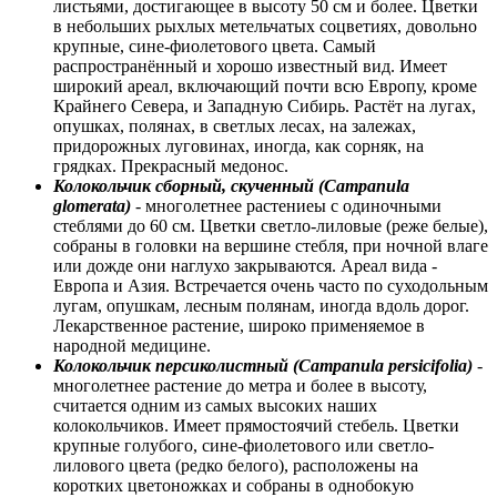
листьями, достигающее в высоту 50 см и более. Цветки
в небольших рыхлых метельчатых соцветиях, довольно
крупные, сине-фиолетового цвета. Самый
распространённый и хорошо известный вид. Имеет
широкий ареал, включающий почти всю Европу, кроме
Крайнего Севера, и Западную Сибирь. Растёт на лугах,
опушках, полянах, в светлых лесах, на залежах,
придорожных луговинах, иногда, как сорняк, на
грядках. Прекрасный медонос.
Колокольчик сборный, скученный (Campanula
glomerata)
- многолетнее растениеы с одиночными
стеблями до 60 см. Цветки светло-лиловые (реже белые),
собраны в головки на вершине стебля, при ночной влаге
или дожде они наглухо закрываются. Ареал вида -
Европа и Азия. Встречается очень часто по суходольным
лугам, опушкам, лесным полянам, иногда вдоль дорог.
Лекарственное растение, широко применяемое в
народной медицине.
Колокольчик персиколистный (Campanula persicifolia)
-
многолетнее растение до метра и более в высоту,
считается одним из самых высоких наших
колокольчиков. Имеет прямостоячий стебель. Цветки
крупные голубого, сине-фиолетового или светло-
лилового цвета (редко белого), расположены на
коротких цветоножках и собраны в однобокую