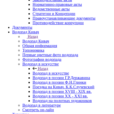
Нормативно-правовые акты
Ведомственные акты
Стратегии и Концепции
Правоустанавливающие документы
Противодействие коррупции
Документы
Водопад Кивач
Назад
Водопад Кивач
Общая информация
Топонимика
Первые цветные фото водопада
Фотографии водопада
Водопад в искусстве
Назад
Водопад в искусстве
Водопад в поэзии Г.Р.Державина
Водопад в поэзии Ф.Н.Глинки
Поездка на Кивач. К.К.Случевский
Водопад в поэзии XVIII - XIX вв.
Водопад в поэзии XX - XXI вв.
Водопад на полотнах художников
Водопад в литературе
Смотреть он-лайн