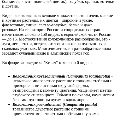
болтается, висит, повислый цветок), голубки, орлики, котелки
и другие.
Видов колокольчиков великое множество: это и очень мелкие
и крупные растения, их цветки - широкие и узкие,
фиолетовые, синие, светло-голубые, белые и даже
розовые. На территории России и сопредельных стран
насчитывается около 150 видов, в европейской части России
— до 15. Местообитания колокольчиков разнообразны, это -
луга, леса, степи, встречаются они также на пустынных и
скальных участках. Многочисленные и разнообразные виды
заселяют субальпийские и альпийские пояса гор.
Во флоре заповедника "Кивач" отмечено 6 видов:
Колокольчик круглолистный (Campanula rotundifolia)
-
невысокое многолетнее растение с тонкими стеблями и
прикорневыми листьями округлой формы,
отмирающими к моменту цветения. Чаще имеет цветки
глубокого синего цвета. Обычен по скалам, каменистым
берегам, пустошным лугам и вдоль дорог.
Колокольчик раскидистый (Campanula patula)
-
травянистое двулетнее растение с тонкими
прямостоячими ветвистыми побегами и узкими