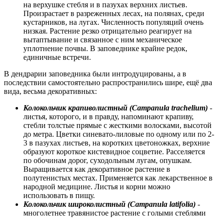
на верхушке стебля и в пазухах верхних листьев.
Произрастает в разреженных лесах, на полянах, среди
кустарников, на лугах. Численность популяций очень
низкая. Растение резко отрицательно реагирует на
вытаптывание и связанное с ним механическое
уплотнение почвы. В заповеднике крайне редок,
единичные встречи.
В дендрарии заповедника были интродуцированы, а в
последствии самостоятельно распространились шире, ещё два
вида, весьма декоративных:
Колокольчик крапиволистный (Campanula trachelium)
-
листья, которого, и в правду, напоминают крапиву,
стебли толстые прямые с жесткими волосками, высотой
до метра. Цветки синевато-лиловые по одному или по 2-
3 в пазухах листьев, на коротких цветоножках, верхние
образуют короткое кистевидное соцветие. Расселяется
по обочинам дорог, суходольным лугам, опушкам.
Выращивается как декоративное растение в
полутенистых местах. Применяется как лекарственное в
народной медицине. Листья и корни можно
использовать в пищу.
Колокольчик широколистный (Campanula latifolia)
-
многолетнее травянистое растение с голыми стеблями