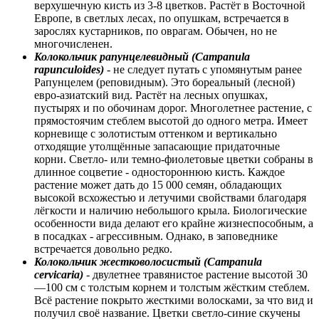
верхушечную кисть из 3-8 цветков. Растёт в Восточной
Европе, в светлых лесах, по опушкам, встречается в
зарослях кустарников, по оврагам. Обычен, но не
многочисленен.
Колокольчик рапунцелевидный (Campanula
rapunculoides)
- не следует путать с упомянутым ранее
Рапунцелем (реповидным). Это бореальный (лесной)
евро-азиатский вид. Растёт на лесных опушках,
пустырях и по обочинам дорог. Многолетнее растение, с
прямостоячим стеблем высотой до одного метра. Имеет
корневище с золотистым оттенком и вертикально
отходящие утолщённые запасающие придаточные
корни. Светло- или темно-фиолетовые цветки собраны в
длинное соцветие - одностороннюю кисть. Каждое
растение может дать до 15 000 семян, обладающих
высокой всхожестью и летучими свойствами благодаря
лёгкости и наличию небольшого крыла. Биологические
особенности вида делают его крайне жизнеспособным, а
в посадках - агрессивным. Однако, в заповеднике
встречается довольно редко.
Колокольчик жестковолосистый (Campanula
cervicaria)
- двулетнее травянистое растение высотой 30
—100 см с толстым корнем и толстым жёстким стеблем.
Всё растение покрыто жесткими волосками, за что вид и
получил своё название. Цветки светло-синие скучены