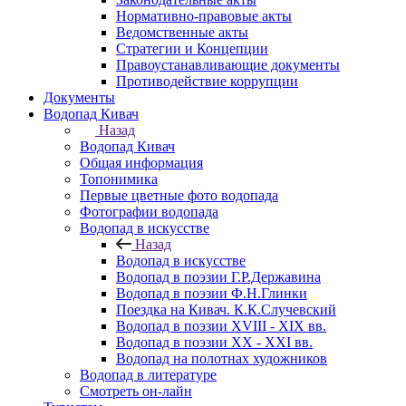
Нормативно-правовые акты
Ведомственные акты
Стратегии и Концепции
Правоустанавливающие документы
Противодействие коррупции
Документы
Водопад Кивач
Назад
Водопад Кивач
Общая информация
Топонимика
Первые цветные фото водопада
Фотографии водопада
Водопад в искусстве
Назад
Водопад в искусстве
Водопад в поэзии Г.Р.Державина
Водопад в поэзии Ф.Н.Глинки
Поездка на Кивач. К.К.Случевский
Водопад в поэзии XVIII - XIX вв.
Водопад в поэзии XX - XXI вв.
Водопад на полотнах художников
Водопад в литературе
Смотреть он-лайн