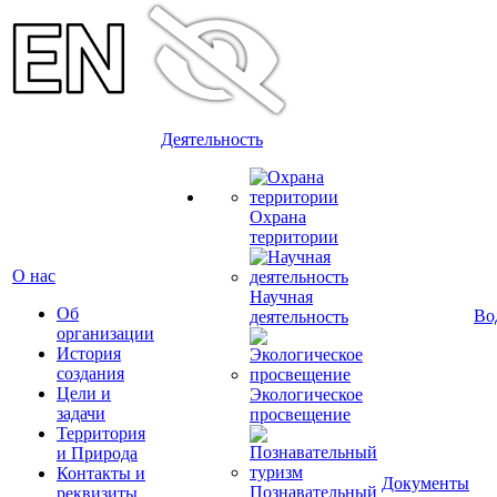
Деятельность
Охрана
территории
О нас
Научная
Об
Во
деятельность
организации
История
создания
Цели и
Экологическое
задачи
просвещение
Территория
и Природа
Контакты и
Документы
Познавательный
реквизиты