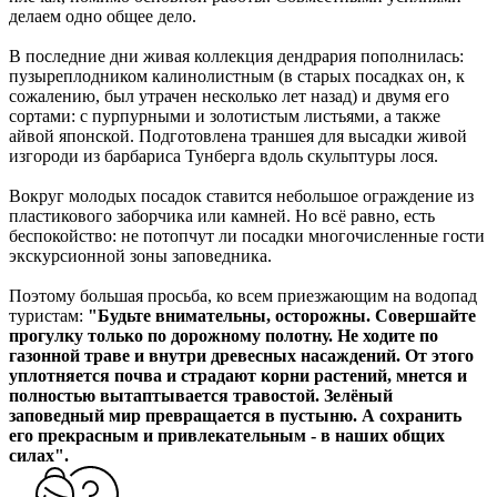
делаем одно общее дело.
В последние дни живая коллекция дендрария пополнилась:
пузыреплодником калинолистным (в старых посадках он, к
сожалению, был утрачен несколько лет назад) и двумя его
сортами: с пурпурными и золотистым листьями, а также
айвой японской. Подготовлена траншея для высадки живой
изгороди из барбариса Тунберга вдоль скульптуры лося.
Вокруг молодых посадок ставится небольшое ограждение из
пластикового заборчика или камней. Но всё равно, есть
беспокойство: не потопчут ли посадки многочисленные гости
экскурсионной зоны заповедника.
Поэтому большая просьба, ко всем приезжающим на водопад
туристам:
"Будьте внимательны, осторожны. Совершайте
прогулку только по дорожному полотну. Не ходите по
газонной траве и внутри древесных насаждений. От этого
уплотняется почва и страдают корни растений, мнется и
полностью вытаптывается травостой. Зелёный
заповедный мир превращается в пустыню. А сохранить
его прекрасным и привлекательным - в наших общих
силах".