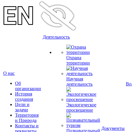
Деятельность
Охрана
территории
О нас
Научная
Об
Во
деятельность
организации
История
создания
Цели и
Экологическое
задачи
просвещение
Территория
и Природа
Контакты и
Документы
Познавательный
реквизиты