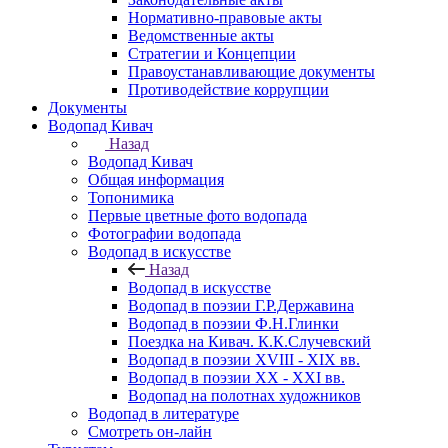
Нормативно-правовые акты
Ведомственные акты
Стратегии и Концепции
Правоустанавливающие документы
Противодействие коррупции
Документы
Водопад Кивач
Назад
Водопад Кивач
Общая информация
Топонимика
Первые цветные фото водопада
Фотографии водопада
Водопад в искусстве
Назад
Водопад в искусстве
Водопад в поэзии Г.Р.Державина
Водопад в поэзии Ф.Н.Глинки
Поездка на Кивач. К.К.Случевский
Водопад в поэзии XVIII - XIX вв.
Водопад в поэзии XX - XXI вв.
Водопад на полотнах художников
Водопад в литературе
Смотреть он-лайн