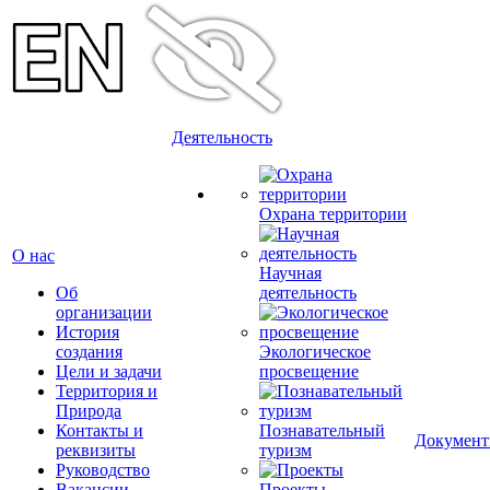
Деятельность
Охрана территории
О нас
Научная
Об
деятельность
организации
История
создания
Экологическое
Цели и задачи
просвещение
Территория и
Природа
Контакты и
Познавательный
Докумен
реквизиты
туризм
Руководство
Вакансии
Проекты