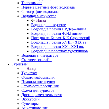
Топонимика
Первые цветные фото водопада
Фотографии водопада
Водопад в искусстве
Назад
Водопад в искусстве
Водопад в поэзии Г.Р.Державина
Водопад в поэзии Ф.Н.Глинки
Поездка на Кивач. К.К.Случевский
Водопад в поэзии XVIII - XIX вв.
Водопад в поэзии XX - XXI вв.
Водопад на полотнах художников
Водопад в литературе
Смотреть он-лайн
Туристам
Назад
Туристам
Общая информация
Правила посещения
Стоимость посещения
Схема для туристов
Достопримечательности
Экскурсии
Сувениры
Анкетирование