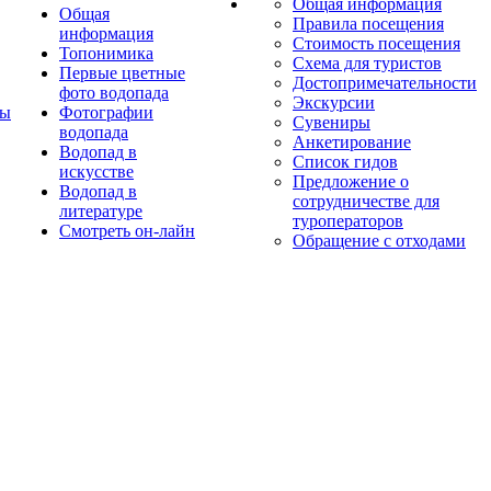
Общая информация
Общая
Правила посещения
информация
Стоимость посещения
Топонимика
Схема для туристов
Первые цветные
Достопримечательности
фото водопада
Экскурсии
ты
Фотографии
Сувениры
водопада
Анкетирование
Водопад в
Список гидов
искусстве
Предложение о
Водопад в
сотрудничестве для
литературе
туроператоров
Смотреть он-лайн
Обращение с отходами