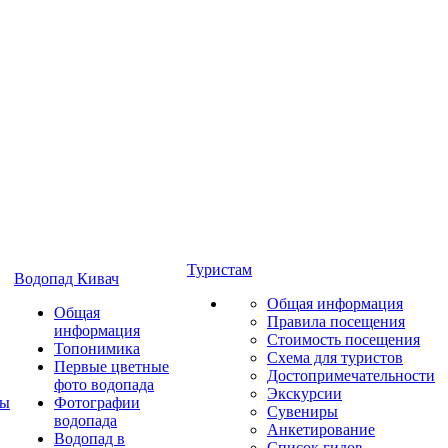
Туристам
Водопад Кивач
Общая информация
Общая
Правила посещения
информация
Стоимость посещения
Топонимика
Схема для туристов
Первые цветные
Достопримечательности
фото водопада
Экскурсии
ты
Фотографии
Сувениры
водопада
Анкетирование
Водопад в
Список гидов