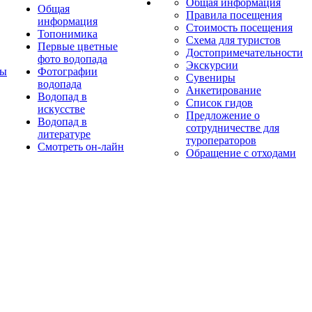
Общая информация
Общая
Правила посещения
информация
Стоимость посещения
Топонимика
Схема для туристов
Первые цветные
Достопримечательности
фото водопада
Экскурсии
ты
Фотографии
Сувениры
водопада
Анкетирование
Водопад в
Список гидов
искусстве
Предложение о
Водопад в
сотрудничестве для
литературе
туроператоров
Смотреть он-лайн
Обращение с отходами