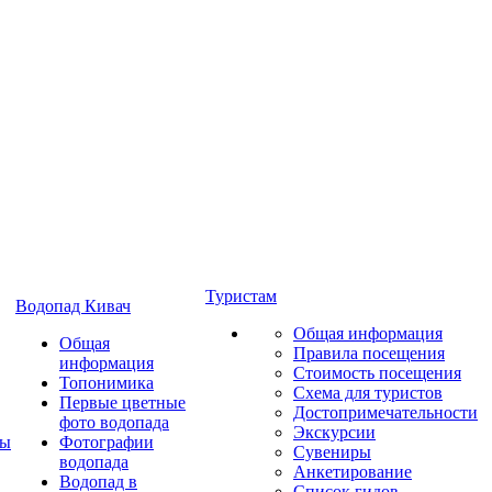
Туристам
Водопад Кивач
Общая информация
Общая
Правила посещения
информация
Стоимость посещения
Топонимика
Схема для туристов
Первые цветные
Достопримечательности
фото водопада
Экскурсии
ты
Фотографии
Сувениры
водопада
Анкетирование
Водопад в
Список гидов