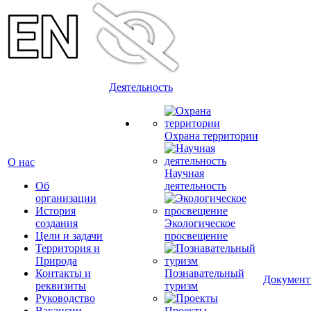
Деятельность
Охрана территории
О нас
Научная
Об
деятельность
организации
История
создания
Экологическое
Цели и задачи
просвещение
Территория и
Природа
Контакты и
Познавательный
Докумен
реквизиты
туризм
Руководство
Вакансии
Проекты