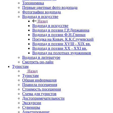
Топонимика
Первые цветные фото водопада
Фотографии водопада
Водопад в искусстве
Назад
Водопад в искусстве
Водопад в поэзии Г.Р.Державина
Водопад в поэзии Ф.Н.Глинки
Поездка на Кивач. К.К.Случевский
Водопад в поэзии XVIII - XIX вв.
Водопад в поэзии XX - XXI вв.
Водопад на полотнах художников
Водопад в литературе
Смотреть он-лайн
Туристам
Назад
Туристам
Общая информация
Правила посещения
Стоимость посещения
Схема для туристов
Достопримечательности
Экскурсии
Сувениры
Анкетирование