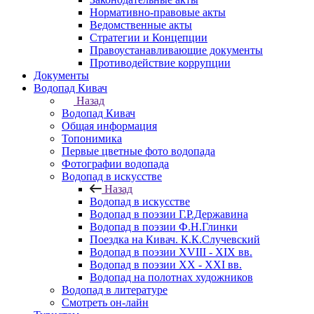
Нормативно-правовые акты
Ведомственные акты
Стратегии и Концепции
Правоустанавливающие документы
Противодействие коррупции
Документы
Водопад Кивач
Назад
Водопад Кивач
Общая информация
Топонимика
Первые цветные фото водопада
Фотографии водопада
Водопад в искусстве
Назад
Водопад в искусстве
Водопад в поэзии Г.Р.Державина
Водопад в поэзии Ф.Н.Глинки
Поездка на Кивач. К.К.Случевский
Водопад в поэзии XVIII - XIX вв.
Водопад в поэзии XX - XXI вв.
Водопад на полотнах художников
Водопад в литературе
Смотреть он-лайн