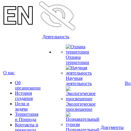
Деятельность
Охрана
территории
О нас
Научная
Об
Во
деятельность
организации
История
создания
Цели и
Экологическое
задачи
просвещение
Территория
и Природа
Контакты и
Документы
Познавательный
реквизиты