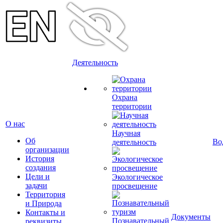
Деятельность
Охрана
территории
О нас
Научная
Об
Во
деятельность
организации
История
создания
Цели и
Экологическое
задачи
просвещение
Территория
и Природа
Контакты и
Документы
Познавательный
реквизиты