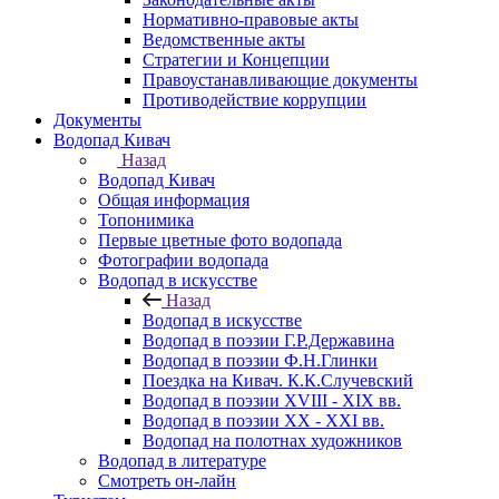
Нормативно-правовые акты
Ведомственные акты
Стратегии и Концепции
Правоустанавливающие документы
Противодействие коррупции
Документы
Водопад Кивач
Назад
Водопад Кивач
Общая информация
Топонимика
Первые цветные фото водопада
Фотографии водопада
Водопад в искусстве
Назад
Водопад в искусстве
Водопад в поэзии Г.Р.Державина
Водопад в поэзии Ф.Н.Глинки
Поездка на Кивач. К.К.Случевский
Водопад в поэзии XVIII - XIX вв.
Водопад в поэзии XX - XXI вв.
Водопад на полотнах художников
Водопад в литературе
Смотреть он-лайн