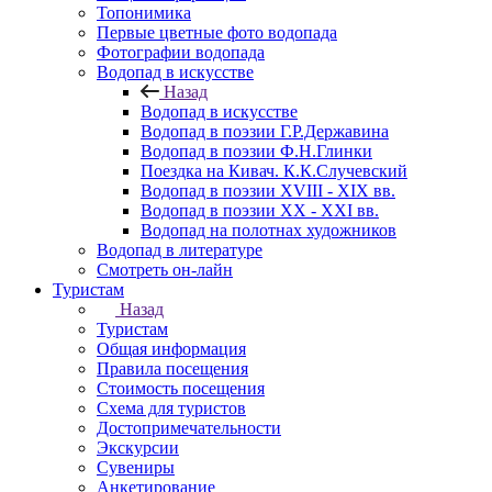
Топонимика
Первые цветные фото водопада
Фотографии водопада
Водопад в искусстве
Назад
Водопад в искусстве
Водопад в поэзии Г.Р.Державина
Водопад в поэзии Ф.Н.Глинки
Поездка на Кивач. К.К.Случевский
Водопад в поэзии XVIII - XIX вв.
Водопад в поэзии XX - XXI вв.
Водопад на полотнах художников
Водопад в литературе
Смотреть он-лайн
Туристам
Назад
Туристам
Общая информация
Правила посещения
Стоимость посещения
Схема для туристов
Достопримечательности
Экскурсии
Сувениры
Анкетирование