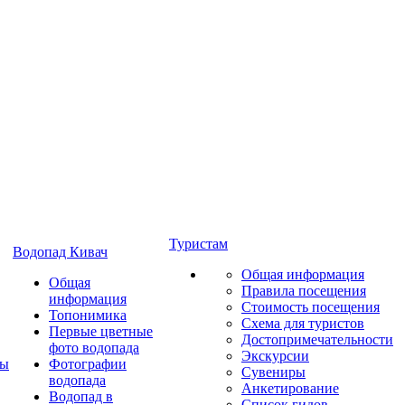
Туристам
Водопад Кивач
Общая информация
Общая
Правила посещения
информация
Стоимость посещения
Топонимика
Схема для туристов
Первые цветные
Достопримечательности
фото водопада
Экскурсии
ты
Фотографии
Сувениры
водопада
Анкетирование
Водопад в
Список гидов