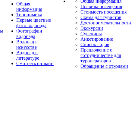
Общая информация
Общая
Правила посещения
информация
Стоимость посещения
Топонимика
Схема для туристов
Первые цветные
Достопримечательности
фото водопада
Экскурсии
ты
Фотографии
Сувениры
водопада
Анкетирование
Водопад в
Список гидов
искусстве
Предложение о
Водопад в
сотрудничестве для
литературе
туроператоров
Смотреть он-лайн
Обращение с отходами