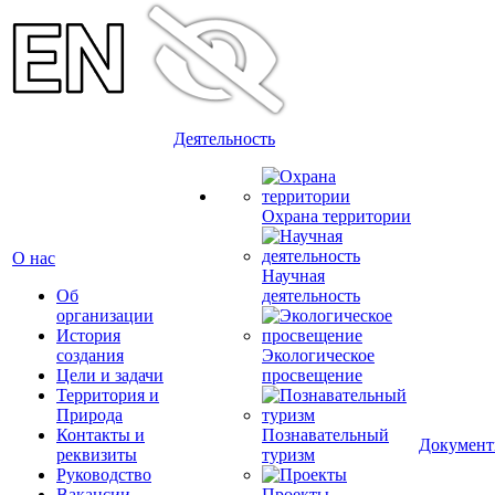
Деятельность
Охрана территории
О нас
Научная
Об
деятельность
организации
История
создания
Экологическое
Цели и задачи
просвещение
Территория и
Природа
Контакты и
Познавательный
Докумен
реквизиты
туризм
Руководство
Вакансии
Проекты