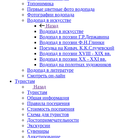
Топонимика
Первые цветные фото водопада
Фотографии водопада
Водопад в искусстве
Назад
Водопад в искусстве
Водопад в поэзии Г.Р.Державина
Водопад в поэзии Ф.Н.Глинки
Поездка на Кивач. К.К.Случевский
Водопад в поэзии XVIII - XIX вв.
Водопад в поэзии XX - XXI вв.
Водопад на полотнах художников
Водопад в литературе
Смотреть он-лайн
Туристам
Назад
Туристам
Общая информация
Правила посещения
Стоимость посещения
Схема для туристов
Достопримечательности
Экскурсии
Сувениры
Анкетирование