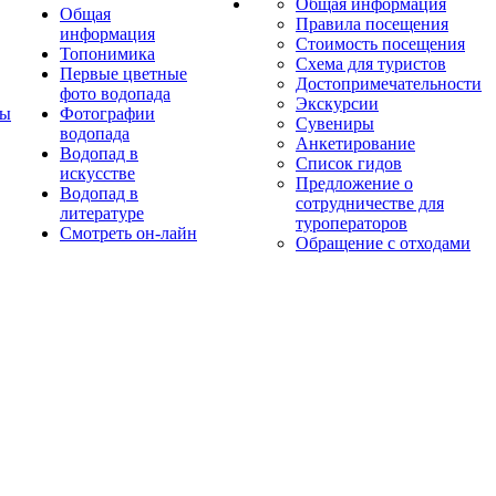
Общая информация
Общая
Правила посещения
информация
Стоимость посещения
Топонимика
Схема для туристов
Первые цветные
Достопримечательности
фото водопада
Экскурсии
ты
Фотографии
Сувениры
водопада
Анкетирование
Водопад в
Список гидов
искусстве
Предложение о
Водопад в
сотрудничестве для
литературе
туроператоров
Смотреть он-лайн
Обращение с отходами