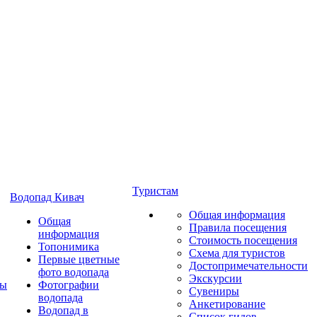
Туристам
Водопад Кивач
Общая информация
Общая
Правила посещения
информация
Стоимость посещения
Топонимика
Схема для туристов
Первые цветные
Достопримечательности
фото водопада
Экскурсии
ты
Фотографии
Сувениры
водопада
Анкетирование
Водопад в
Список гидов