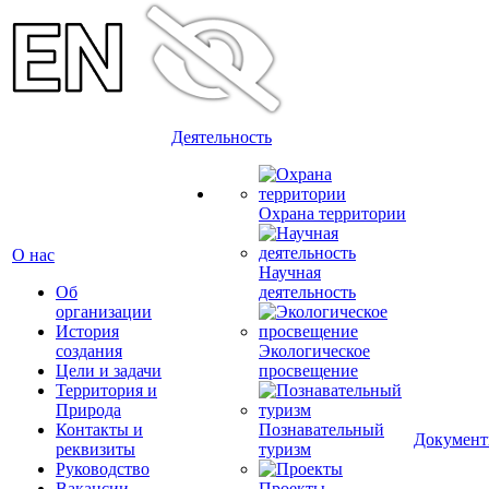
Деятельность
Охрана территории
О нас
Научная
Об
деятельность
организации
История
создания
Экологическое
Цели и задачи
просвещение
Территория и
Природа
Контакты и
Познавательный
Докумен
реквизиты
туризм
Руководство
Вакансии
Проекты