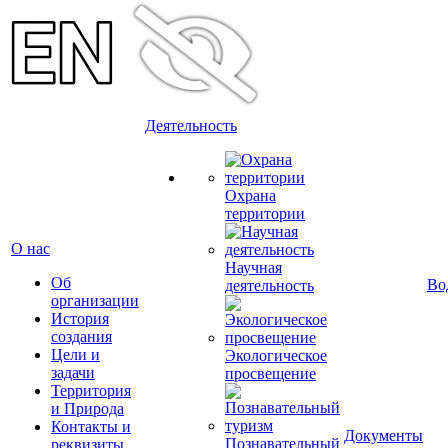
Деятельность
Охрана
территории
О нас
Научная
Об
Во
деятельность
организации
История
создания
Цели и
Экологическое
задачи
просвещение
Территория
и Природа
Контакты и
Документы
Познавательный
реквизиты