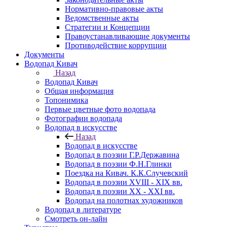
Нормативно-правовые акты
Ведомственные акты
Стратегии и Концепции
Правоустанавливающие документы
Противодействие коррупции
Документы
Водопад Кивач
Назад
Водопад Кивач
Общая информация
Топонимика
Первые цветные фото водопада
Фотографии водопада
Водопад в искусстве
Назад
Водопад в искусстве
Водопад в поэзии Г.Р.Державина
Водопад в поэзии Ф.Н.Глинки
Поездка на Кивач. К.К.Случевский
Водопад в поэзии XVIII - XIX вв.
Водопад в поэзии XX - XXI вв.
Водопад на полотнах художников
Водопад в литературе
Смотреть он-лайн