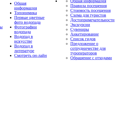
Общая информация
Общая
Правила посещения
информация
Стоимость посещения
Топонимика
Схема для туристов
Первые цветные
Достопримечательности
фото водопада
Экскурсии
ты
Фотографии
Сувениры
водопада
Анкетирование
Водопад в
Список гидов
искусстве
Предложение о
Водопад в
сотрудничестве для
литературе
туроператоров
Смотреть он-лайн
Обращение с отходами