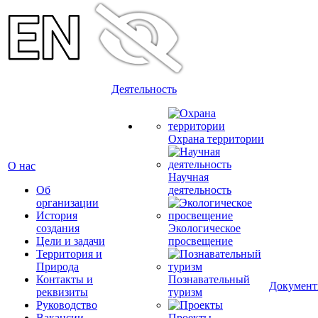
Деятельность
Охрана территории
О нас
Научная
Об
деятельность
организации
История
создания
Экологическое
Цели и задачи
просвещение
Территория и
Природа
Контакты и
Познавательный
Докумен
реквизиты
туризм
Руководство
Вакансии
Проекты