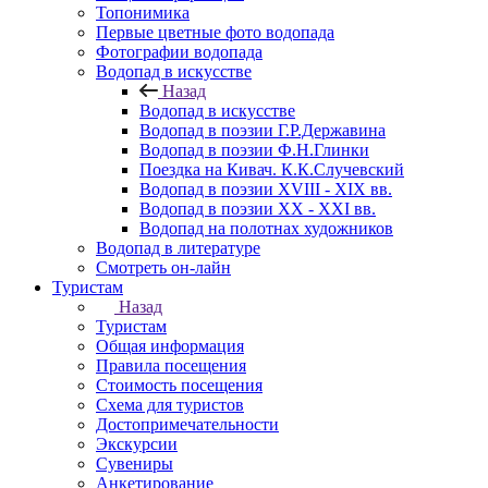
Топонимика
Первые цветные фото водопада
Фотографии водопада
Водопад в искусстве
Назад
Водопад в искусстве
Водопад в поэзии Г.Р.Державина
Водопад в поэзии Ф.Н.Глинки
Поездка на Кивач. К.К.Случевский
Водопад в поэзии XVIII - XIX вв.
Водопад в поэзии XX - XXI вв.
Водопад на полотнах художников
Водопад в литературе
Смотреть он-лайн
Туристам
Назад
Туристам
Общая информация
Правила посещения
Стоимость посещения
Схема для туристов
Достопримечательности
Экскурсии
Сувениры
Анкетирование