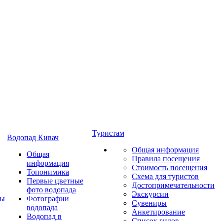
Туристам
Водопад Кивач
Общая информация
Общая
Правила посещения
информация
Стоимость посещения
Топонимика
Схема для туристов
Первые цветные
Достопримечательности
фото водопада
Экскурсии
ты
Фотографии
Сувениры
водопада
Анкетирование
Водопад в
Список гидов