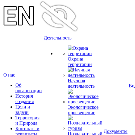
Деятельность
Охрана
территории
О нас
Научная
Об
Во
деятельность
организации
История
создания
Цели и
Экологическое
задачи
просвещение
Территория
и Природа
Контакты и
Документы
Познавательный
реквизиты