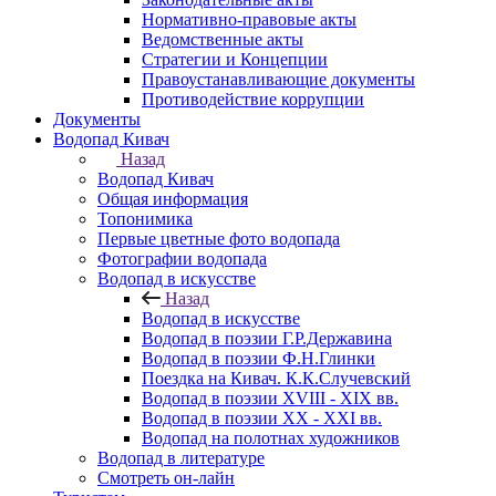
Нормативно-правовые акты
Ведомственные акты
Стратегии и Концепции
Правоустанавливающие документы
Противодействие коррупции
Документы
Водопад Кивач
Назад
Водопад Кивач
Общая информация
Топонимика
Первые цветные фото водопада
Фотографии водопада
Водопад в искусстве
Назад
Водопад в искусстве
Водопад в поэзии Г.Р.Державина
Водопад в поэзии Ф.Н.Глинки
Поездка на Кивач. К.К.Случевский
Водопад в поэзии XVIII - XIX вв.
Водопад в поэзии XX - XXI вв.
Водопад на полотнах художников
Водопад в литературе
Смотреть он-лайн