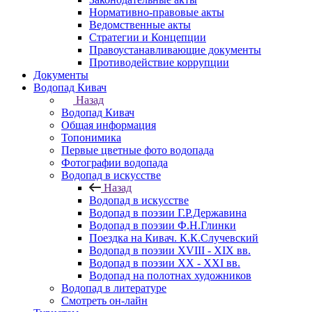
Нормативно-правовые акты
Ведомственные акты
Стратегии и Концепции
Правоустанавливающие документы
Противодействие коррупции
Документы
Водопад Кивач
Назад
Водопад Кивач
Общая информация
Топонимика
Первые цветные фото водопада
Фотографии водопада
Водопад в искусстве
Назад
Водопад в искусстве
Водопад в поэзии Г.Р.Державина
Водопад в поэзии Ф.Н.Глинки
Поездка на Кивач. К.К.Случевский
Водопад в поэзии XVIII - XIX вв.
Водопад в поэзии XX - XXI вв.
Водопад на полотнах художников
Водопад в литературе
Смотреть он-лайн