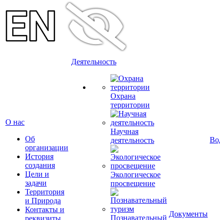
Деятельность
Охрана
территории
О нас
Научная
Об
Во
деятельность
организации
История
создания
Цели и
Экологическое
задачи
просвещение
Территория
и Природа
Контакты и
Документы
Познавательный
реквизиты