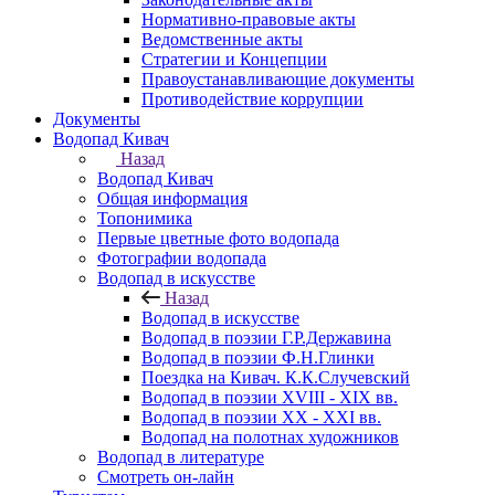
Нормативно-правовые акты
Ведомственные акты
Стратегии и Концепции
Правоустанавливающие документы
Противодействие коррупции
Документы
Водопад Кивач
Назад
Водопад Кивач
Общая информация
Топонимика
Первые цветные фото водопада
Фотографии водопада
Водопад в искусстве
Назад
Водопад в искусстве
Водопад в поэзии Г.Р.Державина
Водопад в поэзии Ф.Н.Глинки
Поездка на Кивач. К.К.Случевский
Водопад в поэзии XVIII - XIX вв.
Водопад в поэзии XX - XXI вв.
Водопад на полотнах художников
Водопад в литературе
Смотреть он-лайн