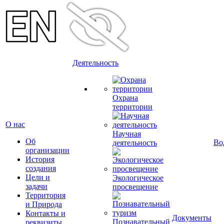
Деятельность
Охрана
территории
О нас
Научная
Об
Во
деятельность
организации
История
создания
Цели и
Экологическое
задачи
просвещение
Территория
и Природа
Контакты и
Документы
Познавательный
реквизиты