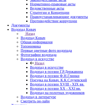
Нормативно-правовые акты
Ведомственные акты
Стратегии и Концепции
Правоустанавливающие документы
Противодействие коррупции
Документы
Водопад Кивач
Назад
Водопад Кивач
Общая информация
Топонимика
Первые цветные фото водопада
Фотографии водопада
Водопад в искусстве
Назад
Водопад в искусстве
Водопад в поэзии Г.Р.Державина
Водопад в поэзии Ф.Н.Глинки
Поездка на Кивач. К.К.Случевский
Водопад в поэзии XVIII - XIX вв.
Водопад в поэзии XX - XXI вв.
Водопад на полотнах художников
Водопад в литературе
Смотреть он-лайн