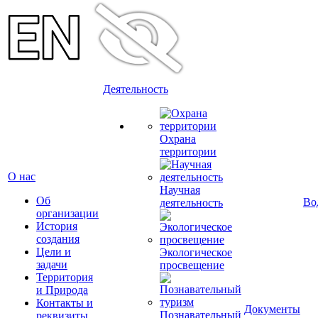
Деятельность
Охрана
территории
О нас
Научная
Об
Во
деятельность
организации
История
создания
Цели и
Экологическое
задачи
просвещение
Территория
и Природа
Контакты и
Документы
Познавательный
реквизиты