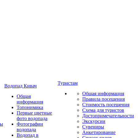
Туристам
Водопад Кивач
Общая информация
Общая
Правила посещения
информация
Стоимость посещения
Топонимика
Схема для туристов
Первые цветные
Достопримечательности
фото водопада
Экскурсии
ты
Фотографии
Сувениры
водопада
Анкетирование
Водопад в
Список гидов