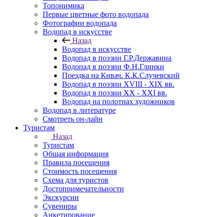
Топонимика
Первые цветные фото водопада
Фотографии водопада
Водопад в искусстве
Назад
Водопад в искусстве
Водопад в поэзии Г.Р.Державина
Водопад в поэзии Ф.Н.Глинки
Поездка на Кивач. К.К.Случевский
Водопад в поэзии XVIII - XIX вв.
Водопад в поэзии XX - XXI вв.
Водопад на полотнах художников
Водопад в литературе
Смотреть он-лайн
Туристам
Назад
Туристам
Общая информация
Правила посещения
Стоимость посещения
Схема для туристов
Достопримечательности
Экскурсии
Сувениры
Анкетирование