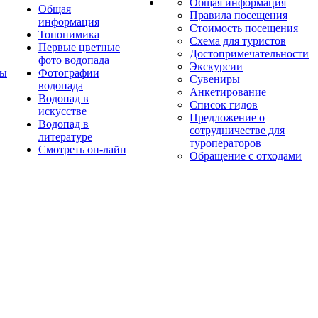
Общая информация
Общая
Правила посещения
информация
Стоимость посещения
Топонимика
Схема для туристов
Первые цветные
Достопримечательности
фото водопада
Экскурсии
ты
Фотографии
Сувениры
водопада
Анкетирование
Водопад в
Список гидов
искусстве
Предложение о
Водопад в
сотрудничестве для
литературе
туроператоров
Смотреть он-лайн
Обращение с отходами