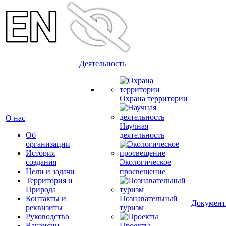
Деятельность
Охрана территории
О нас
Научная
Об
деятельность
организации
История
создания
Экологическое
Цели и задачи
просвещение
Территория и
Природа
Контакты и
Познавательный
Докумен
реквизиты
туризм
Руководство
Вакансии
Проекты