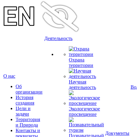
Деятельность
Охрана
территории
О нас
Научная
Об
Во
деятельность
организации
История
создания
Цели и
Экологическое
задачи
просвещение
Территория
и Природа
Контакты и
Документы
Познавательный
реквизиты