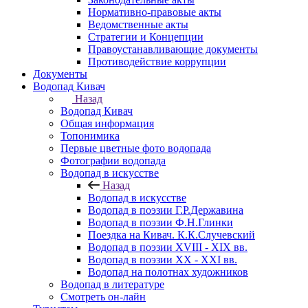
Нормативно-правовые акты
Ведомственные акты
Стратегии и Концепции
Правоустанавливающие документы
Противодействие коррупции
Документы
Водопад Кивач
Назад
Водопад Кивач
Общая информация
Топонимика
Первые цветные фото водопада
Фотографии водопада
Водопад в искусстве
Назад
Водопад в искусстве
Водопад в поэзии Г.Р.Державина
Водопад в поэзии Ф.Н.Глинки
Поездка на Кивач. К.К.Случевский
Водопад в поэзии XVIII - XIX вв.
Водопад в поэзии XX - XXI вв.
Водопад на полотнах художников
Водопад в литературе
Смотреть он-лайн