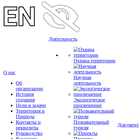
Деятельность
Охрана территории
О нас
Научная
Об
деятельность
организации
История
создания
Экологическое
Цели и задачи
просвещение
Территория и
Природа
Контакты и
Познавательный
Докумен
реквизиты
туризм
Руководство
Вакансии
Проекты