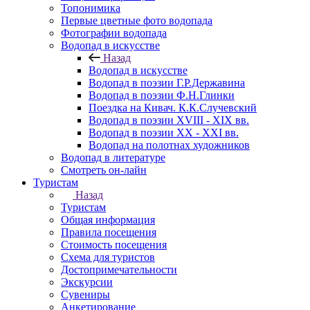
Топонимика
Первые цветные фото водопада
Фотографии водопада
Водопад в искусстве
Назад
Водопад в искусстве
Водопад в поэзии Г.Р.Державина
Водопад в поэзии Ф.Н.Глинки
Поездка на Кивач. К.К.Случевский
Водопад в поэзии XVIII - XIX вв.
Водопад в поэзии XX - XXI вв.
Водопад на полотнах художников
Водопад в литературе
Смотреть он-лайн
Туристам
Назад
Туристам
Общая информация
Правила посещения
Стоимость посещения
Схема для туристов
Достопримечательности
Экскурсии
Сувениры
Анкетирование