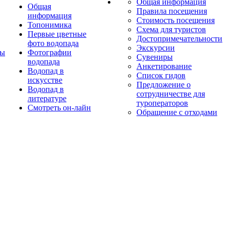
Общая информация
Общая
Правила посещения
информация
Стоимость посещения
Топонимика
Схема для туристов
Первые цветные
Достопримечательности
фото водопада
Экскурсии
ты
Фотографии
Сувениры
водопада
Анкетирование
Водопад в
Список гидов
искусстве
Предложение о
Водопад в
сотрудничестве для
литературе
туроператоров
Смотреть он-лайн
Обращение с отходами