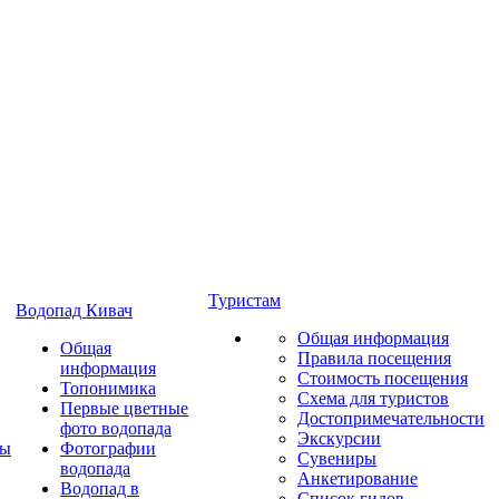
Туристам
Водопад Кивач
Общая информация
Общая
Правила посещения
информация
Стоимость посещения
Топонимика
Схема для туристов
Первые цветные
Достопримечательности
фото водопада
Экскурсии
ты
Фотографии
Сувениры
водопада
Анкетирование
Водопад в
Список гидов