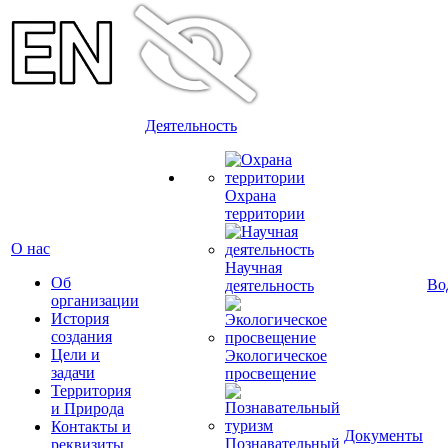
Деятельность
Охрана
территории
О нас
Научная
Об
Во
деятельность
организации
История
создания
Цели и
Экологическое
задачи
просвещение
Территория
и Природа
Контакты и
Документы
Познавательный
реквизиты