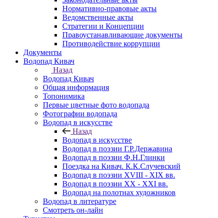
Нормативно-правовые акты
Ведомственные акты
Стратегии и Концепции
Правоустанавливающие документы
Противодействие коррупции
Документы
Водопад Кивач
Назад
Водопад Кивач
Общая информация
Топонимика
Первые цветные фото водопада
Фотографии водопада
Водопад в искусстве
Назад
Водопад в искусстве
Водопад в поэзии Г.Р.Державина
Водопад в поэзии Ф.Н.Глинки
Поездка на Кивач. К.К.Случевский
Водопад в поэзии XVIII - XIX вв.
Водопад в поэзии XX - XXI вв.
Водопад на полотнах художников
Водопад в литературе
Смотреть он-лайн