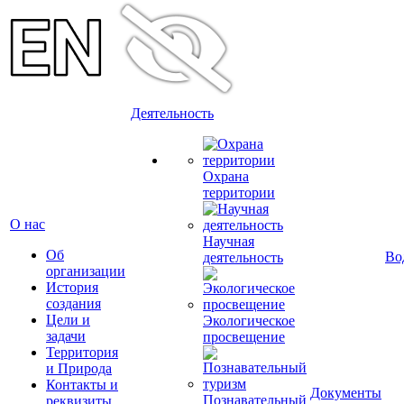
Деятельность
Охрана
территории
О нас
Научная
Об
Во
деятельность
организации
История
создания
Цели и
Экологическое
задачи
просвещение
Территория
и Природа
Контакты и
Документы
Познавательный
реквизиты