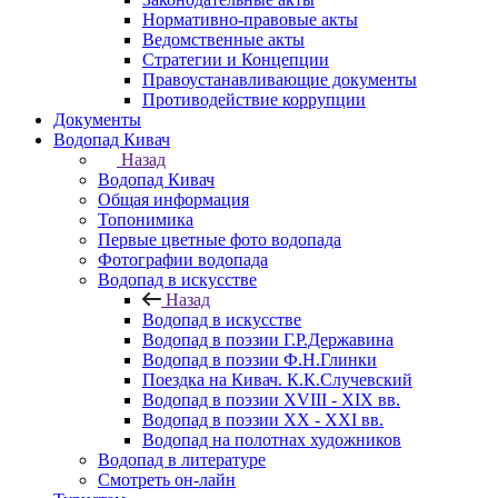
Нормативно-правовые акты
Ведомственные акты
Стратегии и Концепции
Правоустанавливающие документы
Противодействие коррупции
Документы
Водопад Кивач
Назад
Водопад Кивач
Общая информация
Топонимика
Первые цветные фото водопада
Фотографии водопада
Водопад в искусстве
Назад
Водопад в искусстве
Водопад в поэзии Г.Р.Державина
Водопад в поэзии Ф.Н.Глинки
Поездка на Кивач. К.К.Случевский
Водопад в поэзии XVIII - XIX вв.
Водопад в поэзии XX - XXI вв.
Водопад на полотнах художников
Водопад в литературе
Смотреть он-лайн