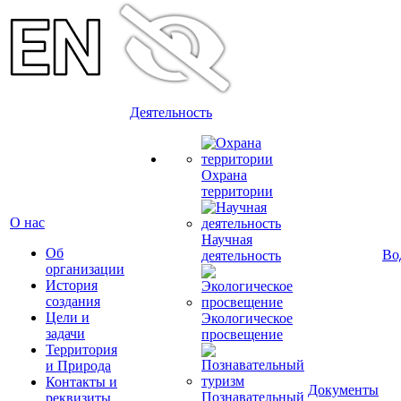
Деятельность
Охрана
территории
О нас
Научная
Об
Во
деятельность
организации
История
создания
Цели и
Экологическое
задачи
просвещение
Территория
и Природа
Контакты и
Документы
Познавательный
реквизиты