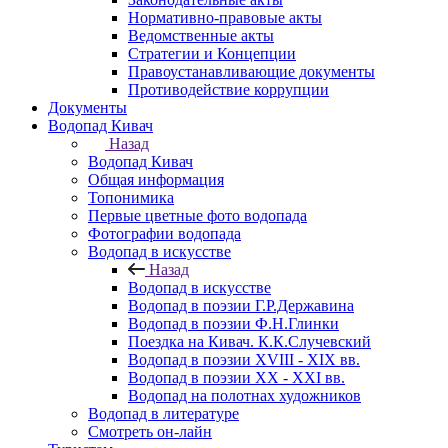
Нормативно-правовые акты
Ведомственные акты
Стратегии и Концепции
Правоустанавливающие документы
Противодействие коррупции
Документы
Водопад Кивач
Назад
Водопад Кивач
Общая информация
Топонимика
Первые цветные фото водопада
Фотографии водопада
Водопад в искусстве
Назад
Водопад в искусстве
Водопад в поэзии Г.Р.Державина
Водопад в поэзии Ф.Н.Глинки
Поездка на Кивач. К.К.Случевский
Водопад в поэзии XVIII - XIX вв.
Водопад в поэзии XX - XXI вв.
Водопад на полотнах художников
Водопад в литературе
Смотреть он-лайн