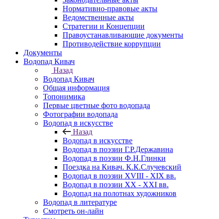
Нормативно-правовые акты
Ведомственные акты
Стратегии и Концепции
Правоустанавливающие документы
Противодействие коррупции
Документы
Водопад Кивач
Назад
Водопад Кивач
Общая информация
Топонимика
Первые цветные фото водопада
Фотографии водопада
Водопад в искусстве
Назад
Водопад в искусстве
Водопад в поэзии Г.Р.Державина
Водопад в поэзии Ф.Н.Глинки
Поездка на Кивач. К.К.Случевский
Водопад в поэзии XVIII - XIX вв.
Водопад в поэзии XX - XXI вв.
Водопад на полотнах художников
Водопад в литературе
Смотреть он-лайн