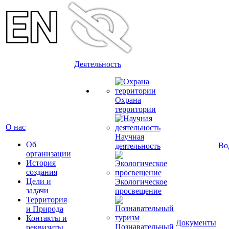
Деятельность
Охрана
территории
О нас
Научная
Об
Во
деятельность
организации
История
создания
Цели и
Экологическое
задачи
просвещение
Территория
и Природа
Контакты и
Документы
Познавательный
реквизиты