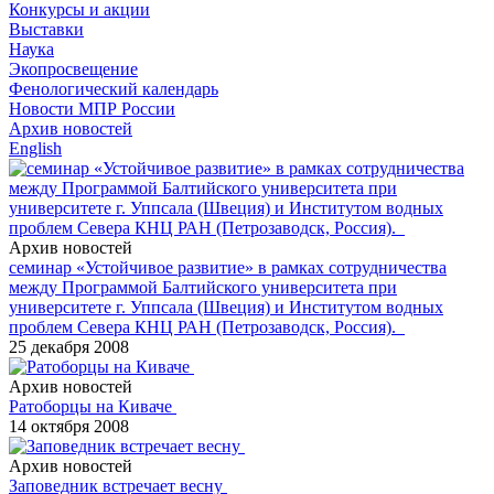
Конкурсы и акции
Выставки
Наука
Экопросвещение
Фенологический календарь
Новости МПР России
Архив новостей
English
Архив новостей
семинар «Устойчивое развитие» в рамках сотрудничества
между Программой Балтийского университета при
университете г. Уппсала (Швеция) и Институтом водных
проблем Севера КНЦ РАН (Петрозаводск, Россия).
25 декабря 2008
Архив новостей
Ратоборцы на Киваче
14 октября 2008
Архив новостей
Заповедник встречает весну