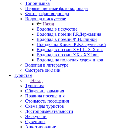
Топонимика
Первые цветные фото водопада
Фотографии водопада
Водопад в искусстве
Назад
Водопад в искусстве
Водопад в поэзии Г.Р.Державина
Водопад в поэзии Ф.Н.Глинки
Поездка на Кивач. К.К.Случевский
Водопад в поэзии XVIII - XIX вв.
Водопад в поэзии XX - XXI вв.
Водопад на полотнах художников
Водопад в литературе
Смотреть он-лайн
Туристам
Назад
Туристам
Общая информация
Правила посещения
Стоимость посещения
Схема для туристов
Достопримечательности
Экскурсии
Сувениры
Анкетирование