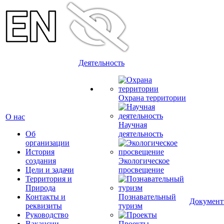
Деятельность
Охрана территории
О нас
Научная
Об
деятельность
организации
История
создания
Экологическое
Цели и задачи
просвещение
Территория и
Природа
Контакты и
Познавательный
Докумен
реквизиты
туризм
Руководство
Вакансии
Проекты