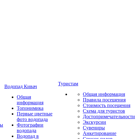
Туристам
Водопад Кивач
Общая информация
Общая
Правила посещения
информация
Стоимость посещения
Топонимика
Схема для туристов
Первые цветные
Достопримечательности
фото водопада
Экскурсии
ты
Фотографии
Сувениры
водопада
Анкетирование
Водопад в
Список гидов