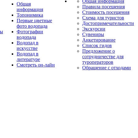
Общая информация
Общая
Правила посещения
информация
Стоимость посещения
Топонимика
Схема для туристов
Первые цветные
Достопримечательности
фото водопада
Экскурсии
ты
Фотографии
Сувениры
водопада
Анкетирование
Водопад в
Список гидов
искусстве
Предложение о
Водопад в
сотрудничестве для
литературе
туроператоров
Смотреть он-лайн
Обращение с отходами