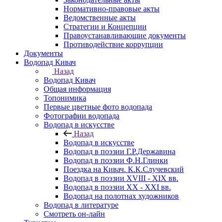
Нормативно-правовые акты
Ведомственные акты
Стратегии и Концепции
Правоустанавливающие документы
Противодействие коррупции
Документы
Водопад Кивач
Назад
Водопад Кивач
Общая информация
Топонимика
Первые цветные фото водопада
Фотографии водопада
Водопад в искусстве
Назад
Водопад в искусстве
Водопад в поэзии Г.Р.Державина
Водопад в поэзии Ф.Н.Глинки
Поездка на Кивач. К.К.Случевский
Водопад в поэзии XVIII - XIX вв.
Водопад в поэзии XX - XXI вв.
Водопад на полотнах художников
Водопад в литературе
Смотреть он-лайн