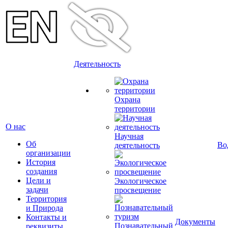
Деятельность
Охрана
территории
О нас
Научная
Об
Во
деятельность
организации
История
создания
Цели и
Экологическое
задачи
просвещение
Территория
и Природа
Контакты и
Документы
Познавательный
реквизиты