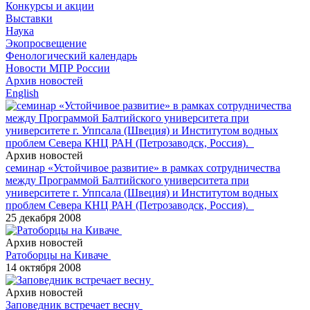
Конкурсы и акции
Выставки
Наука
Экопросвещение
Фенологический календарь
Новости МПР России
Архив новостей
English
Архив новостей
семинар «Устойчивое развитие» в рамках сотрудничества
между Программой Балтийского университета при
университете г. Уппсала (Швеция) и Институтом водных
проблем Севера КНЦ РАН (Петрозаводск, Россия).
25 декабря 2008
Архив новостей
Ратоборцы на Киваче
14 октября 2008
Архив новостей
Заповедник встречает весну