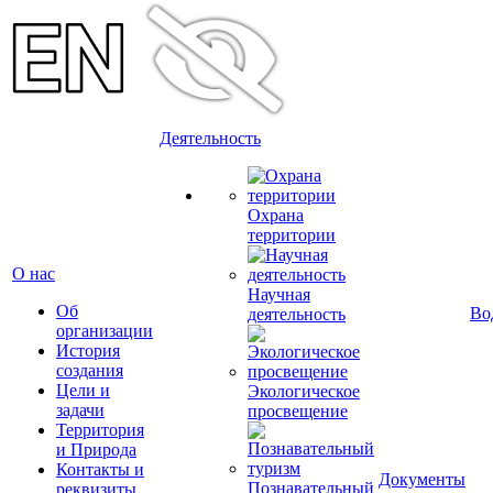
Деятельность
Охрана
территории
О нас
Научная
Об
Во
деятельность
организации
История
создания
Цели и
Экологическое
задачи
просвещение
Территория
и Природа
Контакты и
Документы
Познавательный
реквизиты