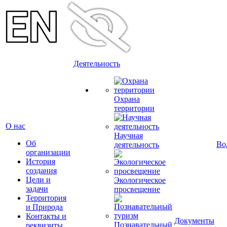
Деятельность
Охрана
территории
О нас
Научная
Об
Во
деятельность
организации
История
создания
Цели и
Экологическое
задачи
просвещение
Территория
и Природа
Контакты и
Документы
Познавательный
реквизиты