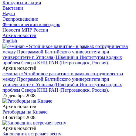
Конкурсы и акции
Выставки
Наука
Экопросвещение
Фенологический календарь
Новости МПР России
Архив новостей
English
Архив новостей
семинар «Устойчивое развитие» в рамках сотрудничества
между Программой Балтийского университета при
университете г. Уппсала (Швеция) и Институтом водных
проблем Севера КНЦ РАН (Петрозаводск, Россия).
25 декабря 2008
Архив новостей
Ратоборцы на Киваче
14 октября 2008
Архив новостей
Заповедник встречает весну