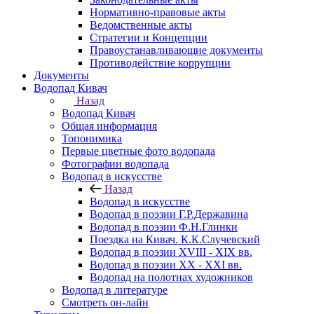
Нормативно-правовые акты
Ведомственные акты
Стратегии и Концепции
Правоустанавливающие документы
Противодействие коррупции
Документы
Водопад Кивач
Назад
Водопад Кивач
Общая информация
Топонимика
Первые цветные фото водопада
Фотографии водопада
Водопад в искусстве
Назад
Водопад в искусстве
Водопад в поэзии Г.Р.Державина
Водопад в поэзии Ф.Н.Глинки
Поездка на Кивач. К.К.Случевский
Водопад в поэзии XVIII - XIX вв.
Водопад в поэзии XX - XXI вв.
Водопад на полотнах художников
Водопад в литературе
Смотреть он-лайн