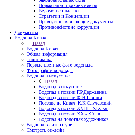
Нормативно-правовые акты
Ведомственные акты
Стратегии и Концепции
Правоустанавливающие документы
Противодействие коррупции
Документы
Водопад Кивач
Назад
Водопад Кивач
Общая информация
Топонимика
Первые цветные фото водопада
Фотографии водопада
Водопад в искусстве
Назад
Водопад в искусстве
Водопад в поэзии Г.Р.Державина
Водопад в поэзии Ф.Н.Глинки
Поездка на Кивач. К.К.Случевский
Водопад в поэзии XVIII - XIX вв.
Водопад в поэзии XX - XXI вв.
Водопад на полотнах художников
Водопад в литературе
Смотреть он-лайн