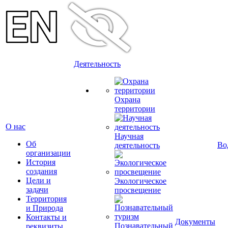
Деятельность
Охрана
территории
О нас
Научная
Об
Во
деятельность
организации
История
создания
Цели и
Экологическое
задачи
просвещение
Территория
и Природа
Контакты и
Документы
Познавательный
реквизиты