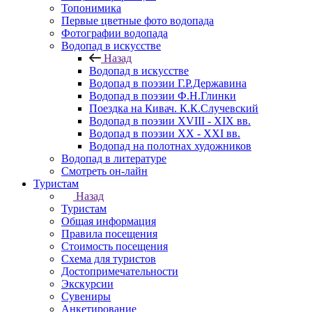
Топонимика
Первые цветные фото водопада
Фотографии водопада
Водопад в искусстве
Назад
Водопад в искусстве
Водопад в поэзии Г.Р.Державина
Водопад в поэзии Ф.Н.Глинки
Поездка на Кивач. К.К.Случевский
Водопад в поэзии XVIII - XIX вв.
Водопад в поэзии XX - XXI вв.
Водопад на полотнах художников
Водопад в литературе
Смотреть он-лайн
Туристам
Назад
Туристам
Общая информация
Правила посещения
Стоимость посещения
Схема для туристов
Достопримечательности
Экскурсии
Сувениры
Анкетирование