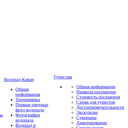
Туристам
Водопад Кивач
Общая информация
Общая
Правила посещения
информация
Стоимость посещения
Топонимика
Схема для туристов
Первые цветные
Достопримечательности
фото водопада
Экскурсии
ты
Фотографии
Сувениры
водопада
Анкетирование
Водопад в
Список гидов