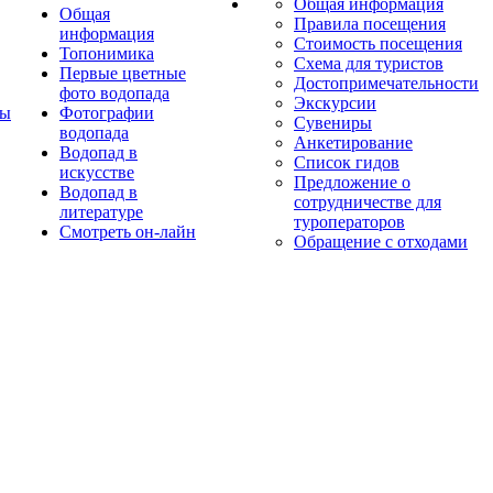
Общая информация
Общая
Правила посещения
информация
Стоимость посещения
Топонимика
Схема для туристов
Первые цветные
Достопримечательности
фото водопада
Экскурсии
ты
Фотографии
Сувениры
водопада
Анкетирование
Водопад в
Список гидов
искусстве
Предложение о
Водопад в
сотрудничестве для
литературе
туроператоров
Смотреть он-лайн
Обращение с отходами