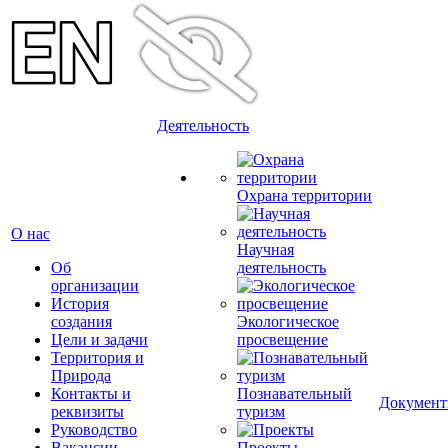
Деятельность
Охрана территории
О нас
Научная
Об
деятельность
организации
История
создания
Экологическое
Цели и задачи
просвещение
Территория и
Природа
Контакты и
Познавательный
Докумен
реквизиты
туризм
Руководство
Вакансии
Проекты