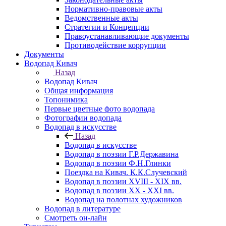
Нормативно-правовые акты
Ведомственные акты
Стратегии и Концепции
Правоустанавливающие документы
Противодействие коррупции
Документы
Водопад Кивач
Назад
Водопад Кивач
Общая информация
Топонимика
Первые цветные фото водопада
Фотографии водопада
Водопад в искусстве
Назад
Водопад в искусстве
Водопад в поэзии Г.Р.Державина
Водопад в поэзии Ф.Н.Глинки
Поездка на Кивач. К.К.Случевский
Водопад в поэзии XVIII - XIX вв.
Водопад в поэзии XX - XXI вв.
Водопад на полотнах художников
Водопад в литературе
Смотреть он-лайн