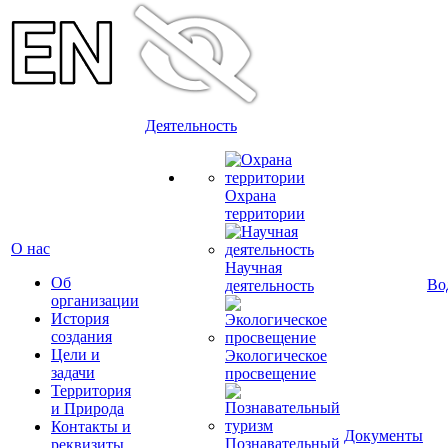
Деятельность
Охрана
территории
О нас
Научная
Об
Во
деятельность
организации
История
создания
Цели и
Экологическое
задачи
просвещение
Территория
и Природа
Контакты и
Документы
Познавательный
реквизиты