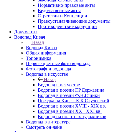
Нормативно-правовые акты
Ведомственные акты
Стратегии и Концепции
Правоустанавливающие документы
Противодействие коррупции
Документы
Водопад Кивач
Назад
Водопад Кивач
Общая информация
Топонимика
Первые цветные фото водопада
Фотографии водопада
Водопад в искусстве
Назад
Водопад в искусстве
Водопад в поэзии Г.Р.Державина
Водопад в поэзии Ф.Н.Глинки
Поездка на Кивач. К.К.Случевский
Водопад в поэзии XVIII - XIX вв.
Водопад в поэзии XX - XXI вв.
Водопад на полотнах художников
Водопад в литературе
Смотреть он-лайн