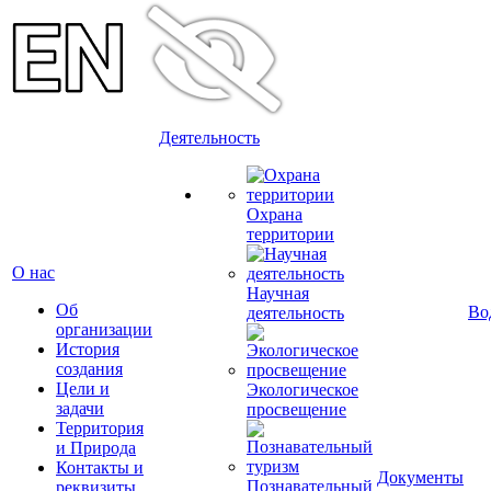
Деятельность
Охрана
территории
О нас
Научная
Об
Во
деятельность
организации
История
создания
Цели и
Экологическое
задачи
просвещение
Территория
и Природа
Контакты и
Документы
Познавательный
реквизиты