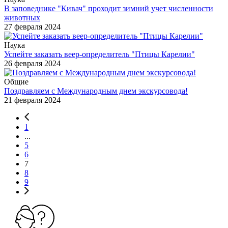
В заповеднике "Кивач" проходит зимний учет численности
животных
27 февраля 2024
Наука
Успейте заказать веер-определитель "Птицы Карелии"
26 февраля 2024
Общие
Поздравляем с Международным днем экскурсовода!
21 февраля 2024
1
...
5
6
7
8
9