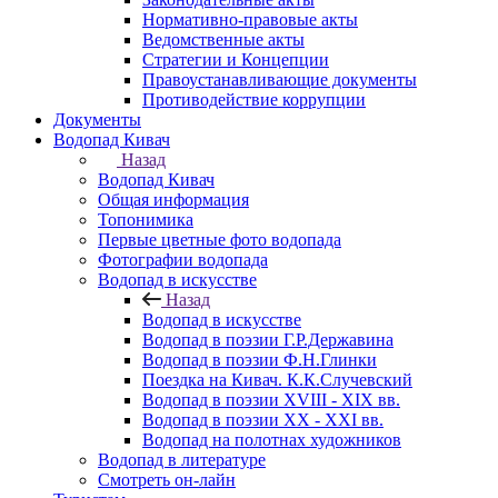
Нормативно-правовые акты
Ведомственные акты
Стратегии и Концепции
Правоустанавливающие документы
Противодействие коррупции
Документы
Водопад Кивач
Назад
Водопад Кивач
Общая информация
Топонимика
Первые цветные фото водопада
Фотографии водопада
Водопад в искусстве
Назад
Водопад в искусстве
Водопад в поэзии Г.Р.Державина
Водопад в поэзии Ф.Н.Глинки
Поездка на Кивач. К.К.Случевский
Водопад в поэзии XVIII - XIX вв.
Водопад в поэзии XX - XXI вв.
Водопад на полотнах художников
Водопад в литературе
Смотреть он-лайн