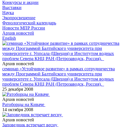
Конкурсы и акции
Выставки
Наука
Экопросвещение
Фенологический календарь
Новости МПР России
Архив новостей
English
Архив новостей
семинар «Устойчивое развитие» в рамках сотрудничества
между Программой Балтийского университета при
университете г. Уппсала (Швеция) и Институтом водных
проблем Севера КНЦ РАН (Петрозаводск, Россия).
25 декабря 2008
Архив новостей
Ратоборцы на Киваче
14 октября 2008
Архив новостей
Заповедник встречает весну