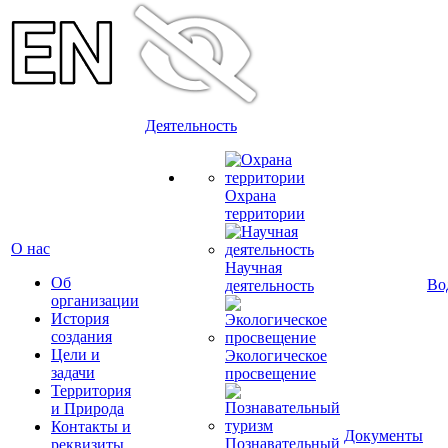
Деятельность
Охрана
территории
О нас
Научная
Об
Во
деятельность
организации
История
создания
Цели и
Экологическое
задачи
просвещение
Территория
и Природа
Контакты и
Документы
Познавательный
реквизиты