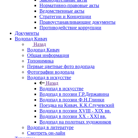
Нормативно-правовые акты
Ведомственные акты
Стратегии и Концепции
Правоустанавливающие документы
Противодействие коррупции
Документы
Водопад Кивач
Назад
Водопад Кивач
Общая информация
Топонимика
Первые цветные фото водопада
Фотографии водопада
Водопад в искусстве
Назад
Водопад в искусстве
Водопад в поэзии Г.Р.Державина
Водопад в поэзии Ф.Н.Глинки
Поездка на Кивач. К.К.Случевский
Водопад в поэзии XVIII - XIX вв.
Водопад в поэзии XX - XXI вв.
Водопад на полотнах художников
Водопад в литературе
Смотреть он-лайн