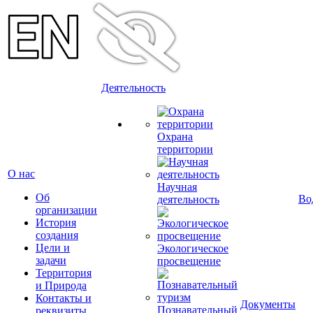
Деятельность
Охрана
территории
О нас
Научная
Об
Во
деятельность
организации
История
создания
Цели и
Экологическое
задачи
просвещение
Территория
и Природа
Контакты и
Документы
Познавательный
реквизиты