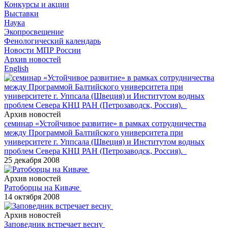
Конкурсы и акции
Выставки
Наука
Экопросвещение
Фенологический календарь
Новости МПР России
Архив новостей
English
Архив новостей
семинар «Устойчивое развитие» в рамках сотрудничества
между Программой Балтийского университета при
университете г. Уппсала (Швеция) и Институтом водных
проблем Севера КНЦ РАН (Петрозаводск, Россия).
25 декабря 2008
Архив новостей
Ратоборцы на Киваче
14 октября 2008
Архив новостей
Заповедник встречает весну