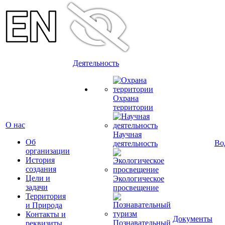
Деятельность
Охрана
территории
О нас
Научная
Об
Во
деятельность
организации
История
создания
Цели и
Экологическое
задачи
просвещение
Территория
и Природа
Контакты и
Документы
Познавательный
реквизиты