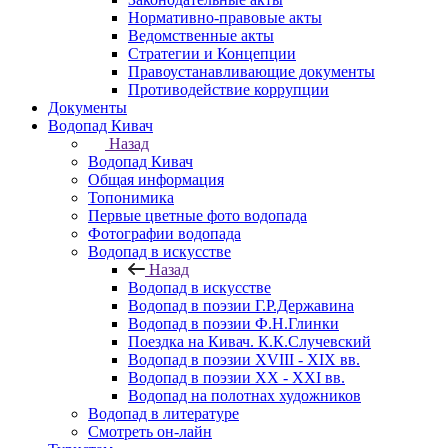
Нормативно-правовые акты
Ведомственные акты
Стратегии и Концепции
Правоустанавливающие документы
Противодействие коррупции
Документы
Водопад Кивач
Назад
Водопад Кивач
Общая информация
Топонимика
Первые цветные фото водопада
Фотографии водопада
Водопад в искусстве
Назад
Водопад в искусстве
Водопад в поэзии Г.Р.Державина
Водопад в поэзии Ф.Н.Глинки
Поездка на Кивач. К.К.Случевский
Водопад в поэзии XVIII - XIX вв.
Водопад в поэзии XX - XXI вв.
Водопад на полотнах художников
Водопад в литературе
Смотреть он-лайн