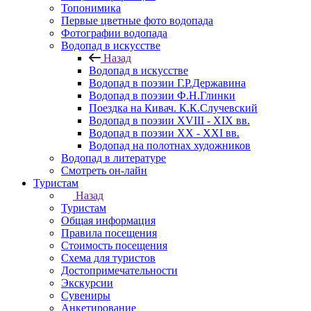
Топонимика
Первые цветные фото водопада
Фотографии водопада
Водопад в искусстве
Назад
Водопад в искусстве
Водопад в поэзии Г.Р.Державина
Водопад в поэзии Ф.Н.Глинки
Поездка на Кивач. К.К.Случевский
Водопад в поэзии XVIII - XIX вв.
Водопад в поэзии XX - XXI вв.
Водопад на полотнах художников
Водопад в литературе
Смотреть он-лайн
Туристам
Назад
Туристам
Общая информация
Правила посещения
Стоимость посещения
Схема для туристов
Достопримечательности
Экскурсии
Сувениры
Анкетирование