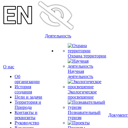
Деятельность
Охрана территории
О нас
Научная
Об
деятельность
организации
История
создания
Экологическое
Цели и задачи
просвещение
Территория и
Природа
Контакты и
Познавательный
Докумен
реквизиты
туризм
Руководство
Вакансии
Проекты