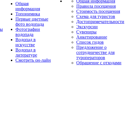
Общая информация
Общая
Правила посещения
информация
Стоимость посещения
Топонимика
Схема для туристов
Первые цветные
Достопримечательности
фото водопада
Экскурсии
ты
Фотографии
Сувениры
водопада
Анкетирование
Водопад в
Список гидов
искусстве
Предложение о
Водопад в
сотрудничестве для
литературе
туроператоров
Смотреть он-лайн
Обращение с отходами