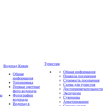
Туристам
Водопад Кивач
Общая информация
Общая
Правила посещения
информация
Стоимость посещения
Топонимика
Схема для туристов
Первые цветные
Достопримечательности
фото водопада
Экскурсии
ты
Фотографии
Сувениры
водопада
Анкетирование
Водопад в
Список гидов