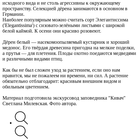
исходного вида и не столь агрессивны к окружающему
пространству. Селекцией дёрена занимаются в основном в
Германии.
Наиболее популярным можно считать сорт Элегантиссима
('Elegantissima') с сизовато-зелёными листьями с широкой
белой каймой. К осени они красиво розовеют.
Дёрен белый — насекомоопыляемый кустарник и хороший
медонос. Его твёрдая древесина пригодна на мелкие поделки,
а прутья — для плетения. Плоды охотно поедаются медведями
и различными видами птиц.
Как бы не был сложен уход за растением, если оно нам
нравится, мы не пожалеем ни времени, ни сил. А растение
обязательно отблагодарит: красивым внешним видом и
обильным цветением.
Материал подготовила экскурсовод заповедника "Кивач"
Светлана Милевская. Фото автора.