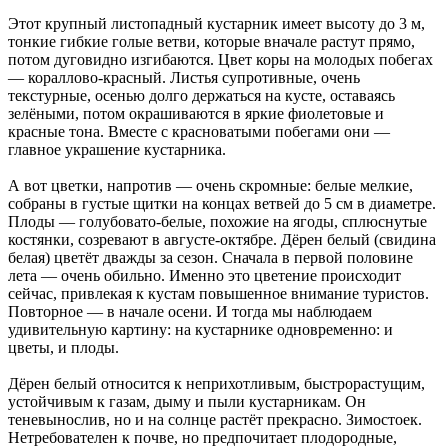
Этот крупный листопадный кустарник имеет высоту до 3 м,
тонкие гибкие голые ветви, которые вначале растут прямо,
потом дуговидно изгибаются. Цвет коры на молодых побегах
— кораллово-красный. Листья супротивные, очень
текстурные, осенью долго держаться на кусте, оставаясь
зелёными, потом окрашиваются в яркие фиолетовые и
красные тона. Вместе с красноватыми побегами они —
главное украшение кустарника.
А вот цветки, напротив — очень скромные: белые мелкие,
собраны в густые щитки на концах ветвей до 5 см в диаметре.
Плоды — голубовато-белые, похожие на ягоды, сплюснутые
костянки, созревают в августе-октябре. Дёрен белый
(свидина
белая) цветёт дважды за сезон. Сначала в первой половине
лета — очень обильно. Именно это цветение происходит
сейчас, привлекая к кустам повышенное внимание туристов.
Повторное — в начале осени. И тогда мы наблюдаем
удивительную картину: на кустарнике одновременно: и
цветы, и плоды.
Дёрен белый относится к неприхотливым, быстрорастущим,
устойчивым к газам, дыму и пыли кустарникам. Он
теневынослив, но и на солнце растёт прекрасно. Зимостоек.
Нетребователен к почве, но предпочитает плодородные,