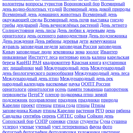
волонтеры
вопросы туристов
Вороновский бор
Всемирный
день водно-болотных угодий
Всемирный день дикой природы
Всемирный день домашних животных
Всемирный день
окружающей среды
Всемирный день почв
выставка
гнездо
грибы
дендрарий
День вечнозелёных растений
День летнего
Солнцестояния
день лисы
День любви к деревьям
день
орнитолога
день осеннего равноденствия
День подснежника
День рождения
День рябины
деревья
дети
жемчужница
журавль
заповедная неделя
заповедная Россия
заповедник
Кивач
заповедные люди
земляника
зима
зоолог
Ивантер
инвазивные
Институт леса
интервью
июль
калина
карельская
береза
КарНЦ РАН
квадрокоптер
Красная книга
кустарники
лес
лишайники
май
Международный день
Международный
день биологического разнообразия
Международный день леса
Международный день птиц
Международный день рек
народный календарь
насекомые
наука
ООПТ России
орнитологи
орнитология
осень
памяти товарища
папоротник
первоцветы
ПетрГУ
пленэр
подкормка птиц зимой
подснежник
поздравление
праздник
праздники
природа
Карелии
проект
птенцы
птица года
птицы
Птицы
заповедника Кивач
птицы Карелии
растения
РГО
реки
рябина
Сандалка
сентябрь
сирень
СИТЕС
сойка
Сойкин день
Сопохский бор
СОПР
сорняки
стихи
студенты
Суна
сушина
углерод
ученые
ученый
учет тетеревиных
фауна
фото
фотограф
фотографии
фотоловушки
художники
цветение