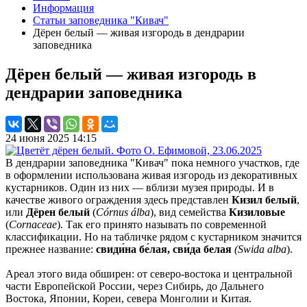
Информация
Статьи заповедника "Кивач"
Дёрен белый — живая изгородь в дендрарии
заповедника
Дёрен белый — живая изгородь в
дендрарии заповедника
24 июня 2025 14:15
В дендрарии заповедника "Кивач" пока немного участков, где
в оформлении использована живая изгородь из декоративных
кустарников. Один из них — вблизи музея природы. И в
качестве живого ограждения здесь представлен
Кизил белый
,
или
Дёрен белый
(
Córnus álba
), вид семейства
Кизиловые
(
Cornaceae
). Так его принято называть по современной
классификации. Но на табличке рядом с кустарником значится
прежнее название:
свиди́на бе́лая, сви́да белая
(Swida alba
).
Ареал этого вида обширен: от северо-востока и центральной
части Европейской России, через Сибирь, до Дальнего
Востока, Японии, Кореи, севера Монголии и Китая.