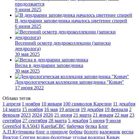
продолжается
9 июня 2025
В дендрарии заповедника началось цветение спирей
6 июня 2025
Весенний осмотр дендроколлекции (записки
дендролога)
30 мая 2025
Весна в дендрарии заповедника
30 мая 2025
Дендрологическая коллекция заповедника "Кивач"
17 июня 2022
Облако тегов
1 апреля
1 ноября
10 января
100 символов Карелии
11 декабря
14 марта
15 ноября
16 мая
19 апреля
19 декабря
19 февраля
2
февраля
2023
2024
2026
21 июня
21 марта
21 января
22 мая
23
сентября
27 сентября
28 марта
5 декабря
5 июня
9 июля
GreenSol
KA5043
KareliaCBC
бабочки
белка
Блог
А.П.Кутенкова
блог о природе
бобры
болото
валежник
весна
Виктор Сергин
водно-болотные угодья
водопад Кивач