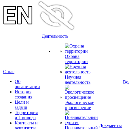
Деятельность
Охрана
территории
О нас
Научная
Об
Во
деятельность
организации
История
создания
Цели и
Экологическое
задачи
просвещение
Территория
и Природа
Контакты и
Документы
Познавательный
реквизиты