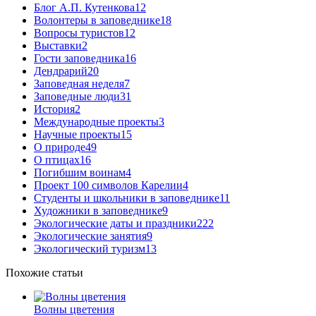
Блог А.П. Кутенкова
12
Волонтеры в заповеднике
18
Вопросы туристов
12
Выставки
2
Гости заповедника
16
Дендрарий
20
Заповедная неделя
7
Заповедные люди
31
История
2
Международные проекты
3
Научные проекты
15
О природе
49
О птицах
16
Погибшим воинам
4
Проект 100 символов Карелии
4
Студенты и школьники в заповеднике
11
Художники в заповеднике
9
Экологические даты и праздники
222
Экологические занятия
9
Экологический туризм
13
Похожие статьи
Волны цветения