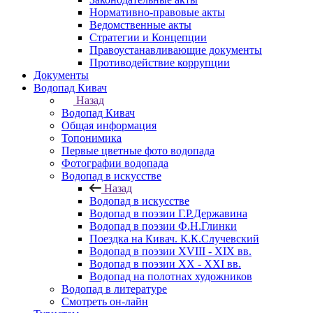
Нормативно-правовые акты
Ведомственные акты
Стратегии и Концепции
Правоустанавливающие документы
Противодействие коррупции
Документы
Водопад Кивач
Назад
Водопад Кивач
Общая информация
Топонимика
Первые цветные фото водопада
Фотографии водопада
Водопад в искусстве
Назад
Водопад в искусстве
Водопад в поэзии Г.Р.Державина
Водопад в поэзии Ф.Н.Глинки
Поездка на Кивач. К.К.Случевский
Водопад в поэзии XVIII - XIX вв.
Водопад в поэзии XX - XXI вв.
Водопад на полотнах художников
Водопад в литературе
Смотреть он-лайн