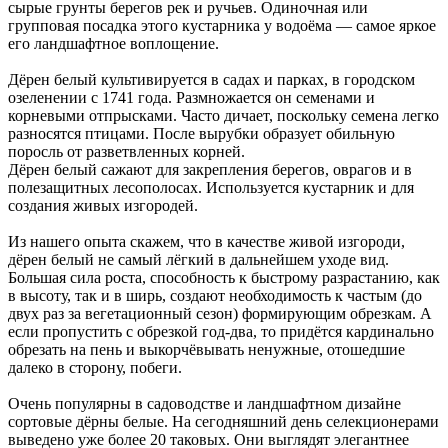
сырые грунты берегов рек и ручьев. Одиночная или
групповая посадка этого кустарника у водоёма — самое яркое
его ландшафтное воплощение.
Дёрен белый культивируется в садах и парках, в городском
озеленении с 1741 года. Размножается он семенами и
корневыми отпрысками. Часто дичает, поскольку семена легко
разносятся птицами. После вырубки образует обильную
поросль от разветвленных корней.
Дёрен белый сажают для закрепления берегов, оврагов и в
полезащитных лесополосах. Используется кустарник и для
создания живых изгородей.
Из нашего опыта скажем, что в качестве живой изгороди,
дёрен белый не самый лёгкий в дальнейшем уходе вид.
Большая сила роста, способность к быстрому разрастанию, как
в высоту, так и в ширь, создают необходимость к частым (до
двух раз за вегетационный сезон) формирующим обрезкам. А
если пропустить с обрезкой год-два, то придётся кардинально
обрезать на пень и выкорчёвывать ненужные, отошедшие
далеко в сторону, побеги.
Очень популярны в садоводстве и ландшафтном дизайне
сортовые дёрны белые. На сегодняшний день селекционерами
выведено уже более 20 таковых. Они выглядят элегантнее