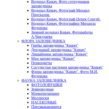
Водопад Кивач. Фото сотрудников
заповедника
Водопад Кивач. Фотограф Михаил
Проскалов.
Водопад Кивач. Фотограф Цепек Сергей.
Водопад Кивач. Фотографии Михаила
Федорова
Зимний водопад Кивач. Фотоработы
А.Чикулаева
ФЛОРА ЗАПОВЕДНИКА
Грибы заповедника "Кивач"
Дендрарий заповедника "Кивач"
Лишайники заповедника "Кивач"
Мхи заповедника "Кивач"
Первоцветы
Сосудистые растения заповедника "Кивач"
Флора заповедника "Кивач". Фото М.И.
Федорова
ФАУНА ЗАПОВЕДНИКА
ФОТОЛОВУШКИ
Земноводные
Млекопитающие
Моллюски
НАСЕКОМЫЕ
Пресмыкающиеся