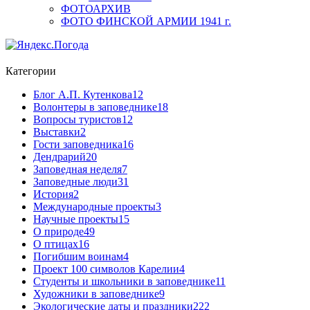
ФОТОАРХИВ
ФОТО ФИНСКОЙ АРМИИ 1941 г.
Категории
Блог А.П. Кутенкова
12
Волонтеры в заповеднике
18
Вопросы туристов
12
Выставки
2
Гости заповедника
16
Дендрарий
20
Заповедная неделя
7
Заповедные люди
31
История
2
Международные проекты
3
Научные проекты
15
О природе
49
О птицах
16
Погибшим воинам
4
Проект 100 символов Карелии
4
Студенты и школьники в заповеднике
11
Художники в заповеднике
9
Экологические даты и праздники
222