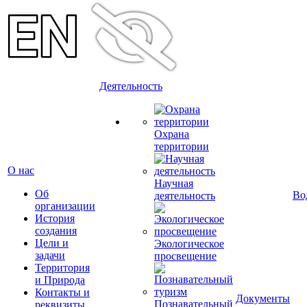
Деятельность
Охрана
территории
О нас
Научная
Об
Во
деятельность
организации
История
создания
Цели и
Экологическое
задачи
просвещение
Территория
и Природа
Контакты и
Документы
Познавательный
реквизиты