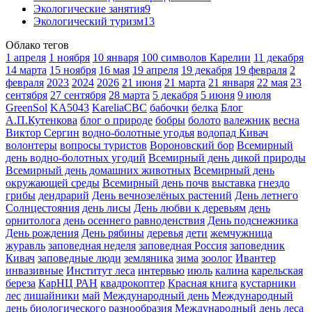
Экологические занятия
9
Экологический туризм
13
Облако тегов
1 апреля
1 ноября
10 января
100 символов Карелии
11 декабря
14 марта
15 ноября
16 мая
19 апреля
19 декабря
19 февраля
2
февраля
2023
2024
2026
21 июня
21 марта
21 января
22 мая
23
сентября
27 сентября
28 марта
5 декабря
5 июня
9 июля
GreenSol
KA5043
KareliaCBC
бабочки
белка
Блог
А.П.Кутенкова
блог о природе
бобры
болото
валежник
весна
Виктор Сергин
водно-болотные угодья
водопад Кивач
волонтеры
вопросы туристов
Вороновский бор
Всемирный
день водно-болотных угодий
Всемирный день дикой природы
Всемирный день домашних животных
Всемирный день
окружающей среды
Всемирный день почв
выставка
гнездо
грибы
дендрарий
День вечнозелёных растений
День летнего
Солнцестояния
день лисы
День любви к деревьям
день
орнитолога
день осеннего равноденствия
День подснежника
День рождения
День рябины
деревья
дети
жемчужница
журавль
заповедная неделя
заповедная Россия
заповедник
Кивач
заповедные люди
земляника
зима
зоолог
Ивантер
инвазивные
Институт леса
интервью
июль
калина
карельская
береза
КарНЦ РАН
квадрокоптер
Красная книга
кустарники
лес
лишайники
май
Международный день
Международный
день биологического разнообразия
Международный день леса