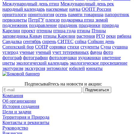
Международный день птиц
Международный день рек
народный календарь
насекомые
наука
ООПТ России
орнитологи
орнитология
осень
памяти товарища
папоротник
первоцветы
ПетрГУ
пленэр
подкормка птиц зимой
подснежник
поздравление
праздник
праздники
природа
Карелии
проект
птенцы
птица года
птицы
Птицы
заповедника Кивач
птицы Карелии
растения
РГО
реки
рябина
Сандалка
сентябрь
сирень
СИТЕС
сойка
Сойкин день
Сопохский бор
СОПР
сорняки
стихи
студенты
Суна
сушина
углерод
ученые
ученый
учет тетеревиных
фауна
фото
фотограф
фотографии
фотоловушки
художники
цветение
цветы
экологический календарь
экологическое просвещение
экотуризм
экскурсия
энтомолог
юбилей
юннаты
Подписывайтесь на новости и акции:
Компания
Об организации
История создания
Цели и задачи
Территория и Природа
Контакты и реквизиты
Руководство
Вакансии