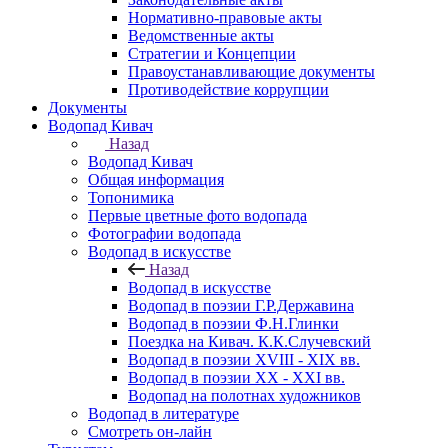
Нормативно-правовые акты
Ведомственные акты
Стратегии и Концепции
Правоустанавливающие документы
Противодействие коррупции
Документы
Водопад Кивач
Назад
Водопад Кивач
Общая информация
Топонимика
Первые цветные фото водопада
Фотографии водопада
Водопад в искусстве
Назад
Водопад в искусстве
Водопад в поэзии Г.Р.Державина
Водопад в поэзии Ф.Н.Глинки
Поездка на Кивач. К.К.Случевский
Водопад в поэзии XVIII - XIX вв.
Водопад в поэзии XX - XXI вв.
Водопад на полотнах художников
Водопад в литературе
Смотреть он-лайн