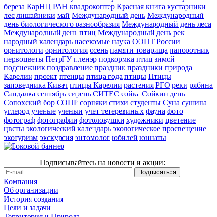
береза
КарНЦ РАН
квадрокоптер
Красная книга
кустарники
лес
лишайники
май
Международный день
Международный
день биологического разнообразия
Международный день леса
Международный день птиц
Международный день рек
народный календарь
насекомые
наука
ООПТ России
орнитологи
орнитология
осень
памяти товарища
папоротник
первоцветы
ПетрГУ
пленэр
подкормка птиц зимой
подснежник
поздравление
праздник
праздники
природа
Карелии
проект
птенцы
птица года
птицы
Птицы
заповедника Кивач
птицы Карелии
растения
РГО
реки
рябина
Сандалка
сентябрь
сирень
СИТЕС
сойка
Сойкин день
Сопохский бор
СОПР
сорняки
стихи
студенты
Суна
сушина
углерод
ученые
ученый
учет тетеревиных
фауна
фото
фотограф
фотографии
фотоловушки
художники
цветение
цветы
экологический календарь
экологическое просвещение
экотуризм
экскурсия
энтомолог
юбилей
юннаты
Подписывайтесь на новости и акции:
Компания
Об организации
История создания
Цели и задачи
Территория и Природа