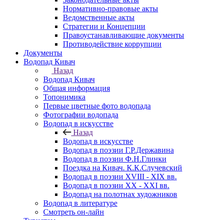
Нормативно-правовые акты
Ведомственные акты
Стратегии и Концепции
Правоустанавливающие документы
Противодействие коррупции
Документы
Водопад Кивач
Назад
Водопад Кивач
Общая информация
Топонимика
Первые цветные фото водопада
Фотографии водопада
Водопад в искусстве
Назад
Водопад в искусстве
Водопад в поэзии Г.Р.Державина
Водопад в поэзии Ф.Н.Глинки
Поездка на Кивач. К.К.Случевский
Водопад в поэзии XVIII - XIX вв.
Водопад в поэзии XX - XXI вв.
Водопад на полотнах художников
Водопад в литературе
Смотреть он-лайн