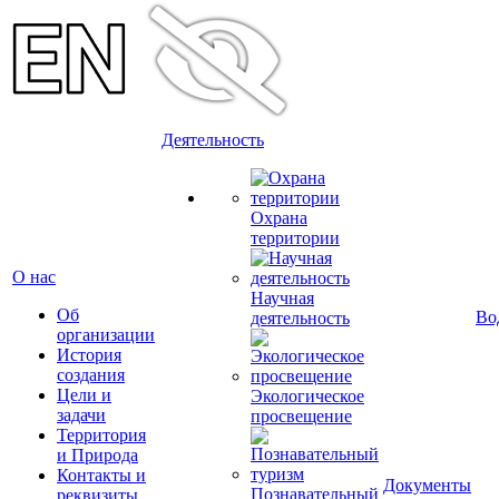
Деятельность
Охрана
территории
О нас
Научная
Об
Во
деятельность
организации
История
создания
Цели и
Экологическое
задачи
просвещение
Территория
и Природа
Контакты и
Документы
Познавательный
реквизиты