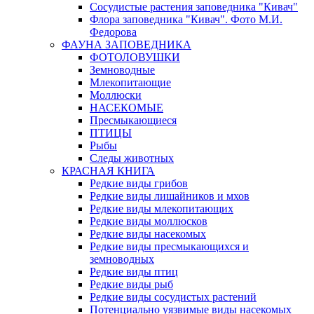
Сосудистые растения заповедника "Кивач"
Флора заповедника "Кивач". Фото М.И.
Федорова
ФАУНА ЗАПОВЕДНИКА
ФОТОЛОВУШКИ
Земноводные
Млекопитающие
Моллюски
НАСЕКОМЫЕ
Пресмыкающиеся
ПТИЦЫ
Рыбы
Следы животных
КРАСНАЯ КНИГА
Редкие виды грибов
Редкие виды лишайников и мхов
Редкие виды млекопитающих
Редкие виды моллюсков
Редкие виды насекомых
Редкие виды пресмыкающихся и
земноводных
Редкие виды птиц
Редкие виды рыб
Редкие виды сосудистых растений
Потенциально уязвимые виды насекомых