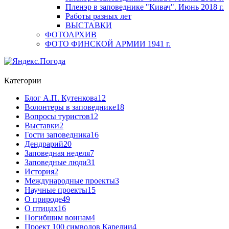
Пленэр в заповеднике "Кивач". Июнь 2018 г.
Работы разных лет
ВЫСТАВКИ
ФОТОАРХИВ
ФОТО ФИНСКОЙ АРМИИ 1941 г.
Категории
Блог А.П. Кутенкова
12
Волонтеры в заповеднике
18
Вопросы туристов
12
Выставки
2
Гости заповедника
16
Дендрарий
20
Заповедная неделя
7
Заповедные люди
31
История
2
Международные проекты
3
Научные проекты
15
О природе
49
О птицах
16
Погибшим воинам
4
Проект 100 символов Карелии
4