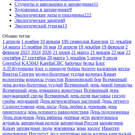
Студенты и школьники в заповеднике
11
Художники в заповеднике
9
Экологические даты и праздники
222
Экологические занятия
9
Экологический туризм
13
Облако тегов
1 апреля
1 ноября
10 января
100 символов Карелии
11 декабря
14 марта
15 ноября
16 мая
19 апреля
19 декабря
19 февраля
2
февраля
2023
2024
2026
21 июня
21 марта
21 января
22 мая
23
сентября
27 сентября
28 марта
5 декабря
5 июня
9 июля
GreenSol
KA5043
KareliaCBC
бабочки
белка
Блог
А.П.Кутенкова
блог о природе
бобры
болото
валежник
весна
Виктор Сергин
водно-болотные угодья
водопад Кивач
волонтеры
вопросы туристов
Вороновский бор
Всемирный
день водно-болотных угодий
Всемирный день дикой природы
Всемирный день домашних животных
Всемирный день
окружающей среды
Всемирный день почв
выставка
гнездо
грибы
дендрарий
День вечнозелёных растений
День летнего
Солнцестояния
день лисы
День любви к деревьям
день
орнитолога
день осеннего равноденствия
День подснежника
День рождения
День рябины
деревья
дети
жемчужница
журавль
заповедная неделя
заповедная Россия
заповедник
Кивач
заповедные люди
земляника
зима
зоолог
Ивантер
инвазивные
Институт леса
интервью
июль
калина
карельская