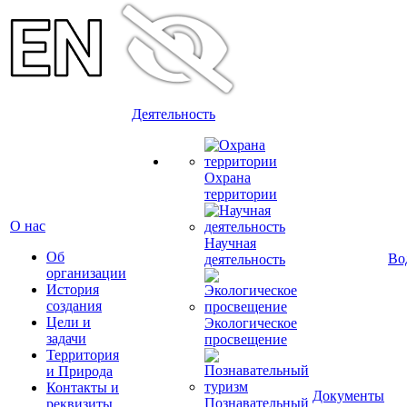
Деятельность
Охрана
территории
О нас
Научная
Об
Во
деятельность
организации
История
создания
Цели и
Экологическое
задачи
просвещение
Территория
и Природа
Контакты и
Документы
Познавательный
реквизиты