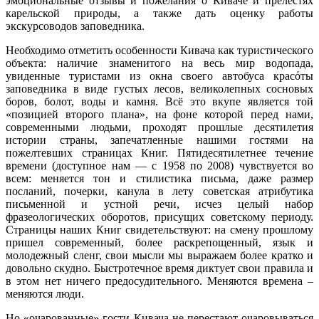
эмоциональные отзывы и пожелания о Киваче и прелестях
карельской природы, а также дать оценку работы
экскурсоводов заповедника.
Необходимо отметить особенности Кивача как туристического
объекта: наличие знаменитого на весь мир водопада,
увиденные туристами из окна своего автобуса красόты
заповедника в виде густых лесов, великолепных сосновых
боров, болот, воды и камня. Всё это вкупе является той
«позицией второго плана», на фоне которой перед нами,
современными людьми, проходят прошлые десятилетия
истории страны, запечатленные нашими гостями на
пожелтевших страницах Книг. Пятидесятилетнее течение
времени (доступное нам — с 1958 по 2008) чувствуется во
всем: меняется тон и стилистика письма, даже размер
посланий, почерки, канула в лету советская атрибутика
письменной и устной речи, исчез целый набор
фразеологических оборотов, присущих советскому периоду.
Страницы наших Книг свидетельствуют: на смену прошлому
пришел современный, более раскрепощенный, язык и
молодежный сленг, свои мысли мы выражаем более кратко и
довольно скудно. Быстротечное время диктует свои правила и
в этом нет ничего предосудительного. Меняются времена –
меняются люди.
Но «очарованные» гости Кивача не перестают очаровываться