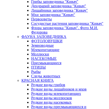
Грибы заповедника "Кивач"
Дендрарий заповедника "Кивач"
Лишайники заповедника "Кивач"
Мхи заповедника "Кивач"
Первоцветы
Сосудистые растения заповедника "Кивач"
Флора заповедника "Кивач". Фото М.И.
Федорова
ФАУНА ЗАПОВЕДНИКА
ФОТОЛОВУШКИ
Земноводные
Млекопитающие
Моллюски
НАСЕКОМЫЕ
Пресмыкающиеся
ПТИЦЫ
Рыбы
Следы животных
КРАСНАЯ КНИГА
Редкие виды грибов
Редкие виды лишайников и мхов
Редкие виды млекопитающих
Редкие виды моллюсков
Редкие виды насекомых
Редкие виды пресмыкающихся и