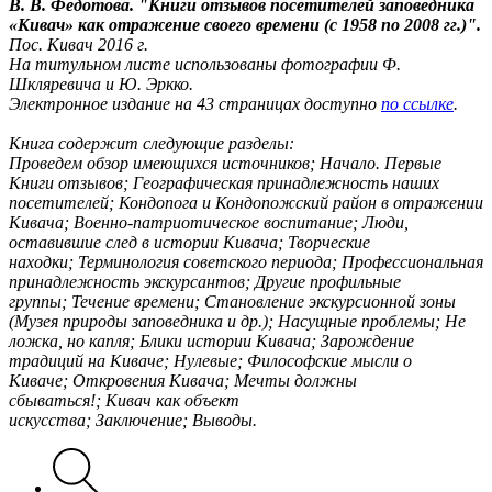
В. В. Федотова. "Книги отзывов посетителей заповедника
«Кивач» как отражение своего времени (с 1958 по 2008 гг.)".
Пос. Кивач 2016 г.
На титульном листе использованы фотографии Ф.
Шкляревича и Ю. Эркко.
Электронное издание на 43 страницах доступно
по ссылке
.
Книга содержит следующие разделы:
Проведем обзор имеющихся источников; Начало. Первые
Книги отзывов; Географическая принадлежность наших
посетителей; Кондопога и Кондопожский район в отражении
Кивача; Военно-патриотическое воспитание; Люди,
оставившие след в истории Кивача; Творческие
находки; Терминология советского периода; Профессиональная
принадлежность экскурсантов; Другие профильные
группы; Течение времени; Становление экскурсионной зоны
(Музея природы заповедника и др.); Насущные проблемы; Не
ложка, но капля; Блики истории Кивача; Зарождение
традиций на Киваче; Нулевые; Философские мысли о
Киваче; Откровения Кивача; Мечты должны
сбываться!; Кивач как объект
искусства; Заключение; Выводы.