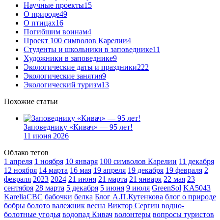
Научные проекты
15
О природе
49
О птицах
16
Погибшим воинам
4
Проект 100 символов Карелии
4
Студенты и школьники в заповеднике
11
Художники в заповеднике
9
Экологические даты и праздники
222
Экологические занятия
9
Экологический туризм
13
Похожие статьи
Заповеднику «Кивач» — 95 лет!
11 июня 2026
Облако тегов
1 апреля
1 ноября
10 января
100 символов Карелии
11 декабря
12 ноября
14 марта
16 мая
19 апреля
19 декабря
19 февраля
2
февраля
2023
2024
21 июня
21 марта
21 января
22 мая
23
сентября
28 марта
5 декабря
5 июня
9 июля
GreenSol
KA5043
KareliaCBC
бабочки
белка
Блог А.П.Кутенкова
блог о природе
бобры
болото
валежник
весна
Виктор Сергин
водно-
болотные угодья
водопад Кивач
волонтеры
вопросы туристов