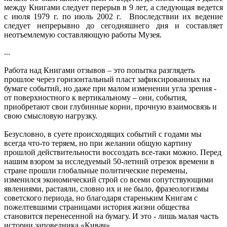
между Книгами следует перерыв в 9 лет, а следующая ведется
с июля 1979 г. по июль 2002 г. Впоследствии их ведение
следует непрерывно до сегодняшнего дня и составляет
неотъемлемую составляющую работы Музея.
...
Работа над Книгами отзывов – это попытка разглядеть
прошлое через горизонтальный пласт зафиксированных на
бумаге событий, но даже при малом изменении угла зрения -
от поверхностного к вертикальному – они, события,
приобретают свои глубинные корни, прочную взаимосвязь и
свою смысловую нагрузку.
Безусловно, в суете происходящих событий с годами мы
всегда что-то теряем, но при желании общую картину
прошлой действительности воссоздать все-таки можно. Перед
нашим взором за исследуемый 50-летний отрезок времени в
стране прошли глобальные политические перемены,
изменился экономический строй со всеми сопутствующими
явлениями, растаяли, словно их и не было, фразеологизмы
советского периода, но благодаря стареньким Книгам с
пожелтевшими страницами история жизни общества
становится перенесенной на бумагу. И это - лишь малая часть
истории заповедника «Кивач».