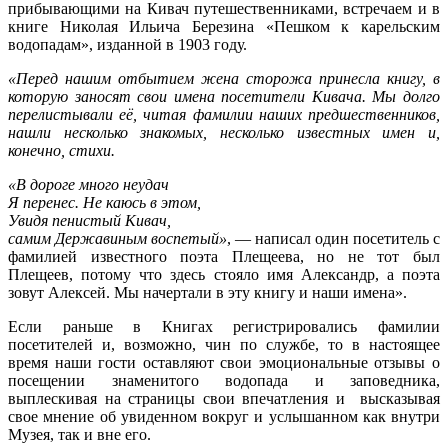
прибывающими на Кивач путешественниками, встречаем и в
книге Николая Ильича Березина «Пешком к карельским
водопадам», изданной в 1903 году.
«Перед нашим отбытием жена сторожа принесла книгу, в
которую заносят свои имена посетители Кивача. Мы долго
перелистывали её, читая фамилии наших предшественников,
нашли несколько знакомых, несколько известных имен и,
конечно, стихи.
«В дороге много неудач
Я перенес. Не каюсь в этом,
Увидя пенистый Кивач,
самим Державиным воспетый»
, — написал один посетитель с
фамилией известного поэта Плещеева, но не тот был
Плещеев, потому что здесь стояло имя Александр, а поэта
зовут Алексей. Мы начертали в эту книгу и наши имена».
Если раньше в Книгах регистрировались фамилии
посетителей и, возможно, чин по службе, то в настоящее
время наши гости оставляют свои эмоциональные отзывы о
посещении знаменитого водопада и заповедника,
выплескивая на страницы свои впечатления и высказывая
свое мнение об увиденном вокруг и услышанном как внутри
Музея, так и вне его.