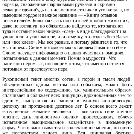
образца, снабженные шариковыми ручками и скромно
лежащие где-нибудь на письменном столике в уголке зала, но
имеющие гордое и важное название — «Книга отзывов
посетителей». Большая часть посетителей пройдет мимо них,
даже не взглянув, но обязательно найдутся те, кто заглянет
туда и оставит какой-нибудь «след» в виде благодарности за
увиденное и услышанное, или отметку, что «здесь был Вася»
или «все клёво». Мы все разные, а потому рáзнится и то, что
мы пишем…Своим потомкам мы оставляем Память о себе и
Слово, несущее информацию о наших чувствах и эмоциях,
испытанных в данный момент. Помня о мудрости «Что
написано пером…», поговорим о том, что именно остается
потомкам от пресловутого пера.
Рукописный текст многих сотен, а порой и тысяч людей,
объединенных одним местом или событием, может быть
интереснейшим по содержанию, т.к. удивительным образом
сплачивает и сближает всех пишущих, вдохновленных чем-то
единым, выстраивая их записи в единую историческую
цепочку на протяжении десятков лет. В основе всего лежит
естественное желание человека — высказать свое личное
мнение, дать личностную оценку происходящему, облечь
испытанное эмоциональное воздействие в письменную
форму. Часто высказывается и коллективное мнение, но опять
же посредством одного лица. Вся «пишущая братия»