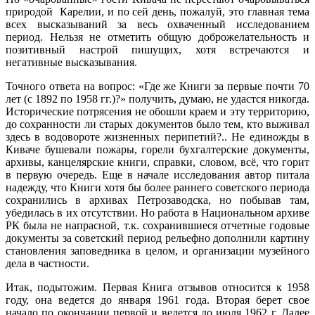
природой Карелии, и по сей день, пожалуй, это главная тема
всех высказываний за весь охваченный исследованием
период. Нельзя не отметить общую доброжелательность и
позитивный настрой пишущих, хотя встречаются и
негативные высказывания.
Точного ответа на вопрос: «Где же Книги за первые почти 70
лет (с 1892 по 1958 гг.)?» получить, думаю, не удастся никогда.
Исторические потрясения не обошли краем и эту территорию,
до сохранности ли старых документов было тем, кто выживал
здесь в водовороте жизненных перипетий?.. Не единожды в
Киваче бушевали пожары, горели бухгалтерские документы,
архивы, канцелярские книги, справки, словом, всё, что горит
в первую очередь. Еще в начале исследования автор питала
надежду, что Книги хотя бы более раннего советского периода
сохранились в архивах Петрозаводска, но побывав там,
убедилась в их отсутствии. Но работа в Национальном архиве
РК была не напрасной, т.к. сохранившиеся отчетные годовые
документы за советский период рельефно дополнили картину
становления заповедника в целом, и организации музейного
дела в частности.
Итак, подытожим. Первая Книга отзывов относится к 1958
году, она ведется до января 1961 года. Вторая берет свое
начало по окончании первой и ведется до июля 1962 г. Далее