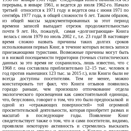
перерыва, в январе 1961, и ведется до июля 1962-го. Начало
третьей относится к 1971 году и ведется она с июня 1971 по
сентябрь 1977 года, в общей сложности 6 лет. Таким образом,
из общей массы задокументированных за этот период
времени записей выпадает отрезок продолжительностью
почти 9 лет. Но, пожалуй, самая «долгоиграющая» Книга
велась с июля 1979 по июль 2002 г., т.е. 23 года! В настоящее
время сложно назвать причины таких долгих сроков
использования первых Книг, в течение которых велись записи
приезжающими туристами. Возможные причины могут быть
и в низкой посещаемости территории (точных статистических
данных за это время не сохранилось, лишь известно, что с
1968 г. она составляла приблизительно 12–15 тыс. человек в
год против нынешних 123 тыс. за 2015 г.), или Книги были не
всегда доступны посетителям. Тем не менее, можно
констатировать тот факт, что Книги отзывов появились
гораздо раньше, чем произошло отпочкование отдела
экологического просвещения как самостоятельной единицы,
что, безусловно, говорит о том, что это было предпосылкой и
одной из «отражающих поверхностей» той огромной
просветительской деятельности, которая приобретет размах и
масштаб в последующие годы. Появление Книг
свидетельствует также о том, что и сами посетители, видимо,
проявляли некоторую активность и стремились высказать