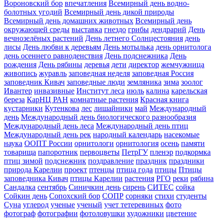
Вороновский бор
впечатления
Всемирный день водно-
болотных угодий
Всемирный день дикой природы
Всемирный день домашних животных
Всемирный день
окружающей среды
выставка
гнездо
грибы
дендрарий
День
вечнозелёных растений
День летнего Солнцестояния
день
лисы
День любви к деревьям
День мотылька
день орнитолога
день осеннего равноденствия
День подснежника
День
рождения
День рябины
деревья
дети
директор
жемчужница
живопись
журавль
заповедная неделя
заповедная Россия
заповедник Кивач
заповедные люди
земляника
зима
зоолог
Ивантер
инвазивные
Институт леса
июль
калина
карельская
береза
КарНЦ РАН
комнатные растения
Красная книга
кустарники
Кутенкова
лес
лишайники
май
Международный
день
Международный день биологического разнообразия
Международный день леса
Международный день птиц
Международный день рек
народный календарь
насекомые
наука
ООПТ России
орнитологи
орнитология
осень
памяти
товарища
папоротник
первоцветы
ПетрГУ
пленэр
подкормка
птиц зимой
подснежник
поздравление
праздник
праздники
природа Карелии
проект
птенцы
птица года
птицы
Птицы
заповедника Кивач
птицы Карелии
растения
РГО
реки
рябина
Сандалка
сентябрь
Синичкин день
сирень
СИТЕС
сойка
Сойкин день
Сопохский бор
СОПР
сорняки
стихи
студенты
Суна
углерод
ученые
ученый
учет тетеревиных
фото
фотограф
фотографии
фотоловушки
художники
цветение