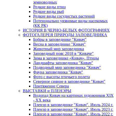
земноводных
Редкие виды птиц
Редкие виды рыб
Редкие виды сосудистых растений
Потенциально уязвимые виды насекомых
(КК РК)
ИСТОРИЯ В ЧЕРНО-БЕЛЫХ ФОТОГРАФИЯХ
ФОТОГАЛЕРЕЯ ПРИРОДЫ ЗАПОВЕДНИКА
Бобры в заповеднике "Кивач"
Весна в заповеднике "Кивач"
Животный мир заповедника
Заповедный пояс 2018 в "Киваче"
Зима в заповеднике «Кивач». Птицы
Ландшафты заповедника "Кивач"
Подводный мир заповедника "Кивач"
Фауна заповедника "Кивач"
Фото с высоты птичьего полета
Северное сияние в заповеднике "Кивач"
Притяжение Севера
ВЫСТАВКИ и ПЛЕНЭРЫ
Водопад Кивач на картинах художников XIX
- XX века
Пленэр в заповеднике "Кивач". Июль 2024 г.
Пленэр в заповеднике "Кивач". Июль 2023 г.
Пленэр в заповеднике "Кивач". Июль 2022 г.