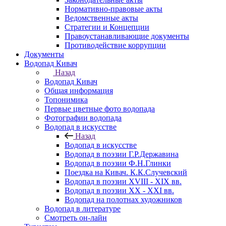
Нормативно-правовые акты
Ведомственные акты
Стратегии и Концепции
Правоустанавливающие документы
Противодействие коррупции
Документы
Водопад Кивач
Назад
Водопад Кивач
Общая информация
Топонимика
Первые цветные фото водопада
Фотографии водопада
Водопад в искусстве
Назад
Водопад в искусстве
Водопад в поэзии Г.Р.Державина
Водопад в поэзии Ф.Н.Глинки
Поездка на Кивач. К.К.Случевский
Водопад в поэзии XVIII - XIX вв.
Водопад в поэзии XX - XXI вв.
Водопад на полотнах художников
Водопад в литературе
Смотреть он-лайн