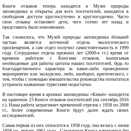
Книги отзывов теперь находятся в Музее природы
заповедника и открыты для всех посетителей, находятся в
свободном доступе круглосуточно и круглогодично. Часто
свои отзывы оставляют дети, чего сотню лет назад и
представить было невозможно.
Так сложилось, что Музей природы заповедника бόльшей
частью является вотчиной отдела экологического
просвещения, а сам отдел получил самостоятельность в 1999
году. Сотрудники отдела прежних лет (2000-е гг.) время от
времени работали с Книгами отзывов, выписывая
необходимые для работы цитаты наших посетителей, будь то
благодарственного характера за какое-либо проведенное
мероприятие или экскурсию, либо, наоборот, критического, с
тем, чтобы с помощью вмешательства руководства попытаться
устранить названные туристами недостатки.
В настоящее время в архивах заповедника «Кивач» находится
на хранении 23 Книги отзывов посетителей (на сентябрь 2016
г.). Наша работа затрагивает временной отрезок с 1958 по 2008
гг., более современные Книги будут далее ждать своих
исследователей.
Самая первая из них относится к 1958 году, она велась с июня
1958 по январь 1961 года. Следующая Книга начинается без