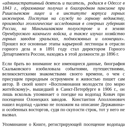
«административный деятель и писатель, родился в Одессе в
1843 г., образование получил в благородном пансионе при
Ришельевском лицее и в институте корпуса горных
инженеров. Поступив на службу по горному ведомству,
производил геологические исследования в северных губерниях
России, на Мангышлакском полуострове и в землях
Оренбургского казачьего войска, а также изучал хозяйство
горных заводов уральских, подмосковных и олонецких»
.
Прошел все основные этапы карьерной лестницы в отрасли
горного дела и в 1891 году стал директором Горного
Департамента России, находясь в этой должности до 1896 г.
Если брать во внимание все имеющиеся данные, биография
Скальковского изобиловала событиями, путешествиями,
великосветскими знакомствами своего времени, о чем с
присущим природным остроумием и живостью пишет сам
автор. В своей книге «Воспоминания молодости (по морю
житейскому)», вышедшей в Санкт-Петербурге в 1906 г., он
лишь вскользь упоминает о поездке на водопад Кивач при
посещении Олонецких заводов. Константин Аполлонович
нашел водопад «далеко не похожим на описание Державина»
и особенных восторгов, судя по скупости строк, тот у него не
вызвал.
Упоминание о Книге, регистрирующей посещение водопада