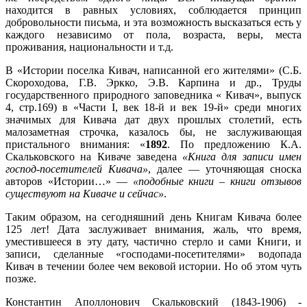
находится в равных условиях, соблюдается принцип
добровольности письма, и эта возможность высказаться есть у
каждого независимо от пола, возраста, веры, места
проживания, национальности и т.д.
В «Истории поселка Кивач, написанной его жителями» (С.Б.
Скороходова, Г.В. Эркко, Э.В. Карпина и др., Труды
государственного природного заповедника « Кивач», выпуск
4, стр.169) в «Части I, век 18-й и век 19-й» среди многих
значимых для Кивача дат двух прошлых столетий, есть
малозаметная строчка, казалось бы, не заслуживающая
пристального внимания: «
1892
. По предложению К.А.
Скальковского на Киваче заведена
«Книга для записи имен
господ-посетителей Кивача»
, далее — уточняющая сноска
авторов «Истории…» —
«подобные книги – книги отзывов
существуют на Киваче и сейчас»
.
Таким образом, на сегодняшний день Книгам Кивача более
125 лет! Дата заслуживает внимания, жаль, что время,
уместившееся в эту дату, частично стерло и сами Книги, и
записи, сделанные «господами-посетителями» водопада
Кивач в течении более чем вековой истории. Но об этом чуть
позже.
Константин Аполлонович Скальковский (1843-1906) -