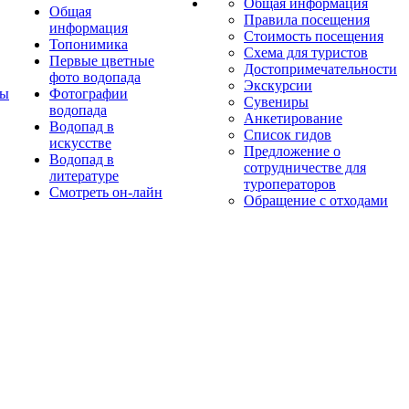
Общая информация
Общая
Правила посещения
информация
Стоимость посещения
Топонимика
Схема для туристов
Первые цветные
Достопримечательности
фото водопада
Экскурсии
ты
Фотографии
Сувениры
водопада
Анкетирование
Водопад в
Список гидов
искусстве
Предложение о
Водопад в
сотрудничестве для
литературе
туроператоров
Смотреть он-лайн
Обращение с отходами