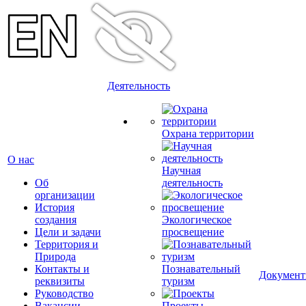
Деятельность
Охрана территории
О нас
Научная
Об
деятельность
организации
История
создания
Экологическое
Цели и задачи
просвещение
Территория и
Природа
Контакты и
Познавательный
Докумен
реквизиты
туризм
Руководство
Вакансии
Проекты