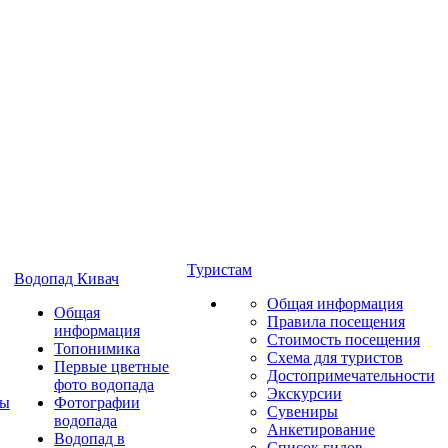
Туристам
Водопад Кивач
Общая информация
Общая
Правила посещения
информация
Стоимость посещения
Топонимика
Схема для туристов
Первые цветные
Достопримечательности
фото водопада
Экскурсии
ты
Фотографии
Сувениры
водопада
Анкетирование
Водопад в
Список гидов