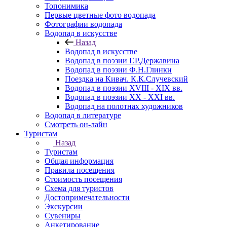
Топонимика
Первые цветные фото водопада
Фотографии водопада
Водопад в искусстве
Назад
Водопад в искусстве
Водопад в поэзии Г.Р.Державина
Водопад в поэзии Ф.Н.Глинки
Поездка на Кивач. К.К.Случевский
Водопад в поэзии XVIII - XIX вв.
Водопад в поэзии XX - XXI вв.
Водопад на полотнах художников
Водопад в литературе
Смотреть он-лайн
Туристам
Назад
Туристам
Общая информация
Правила посещения
Стоимость посещения
Схема для туристов
Достопримечательности
Экскурсии
Сувениры
Анкетирование