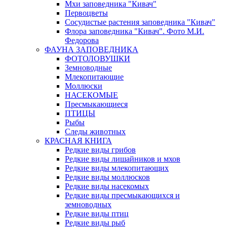
Мхи заповедника "Кивач"
Первоцветы
Сосудистые растения заповедника "Кивач"
Флора заповедника "Кивач". Фото М.И.
Федорова
ФАУНА ЗАПОВЕДНИКА
ФОТОЛОВУШКИ
Земноводные
Млекопитающие
Моллюски
НАСЕКОМЫЕ
Пресмыкающиеся
ПТИЦЫ
Рыбы
Следы животных
КРАСНАЯ КНИГА
Редкие виды грибов
Редкие виды лишайников и мхов
Редкие виды млекопитающих
Редкие виды моллюсков
Редкие виды насекомых
Редкие виды пресмыкающихся и
земноводных
Редкие виды птиц
Редкие виды рыб