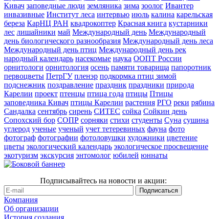
Кивач
заповедные люди
земляника
зима
зоолог
Ивантер
инвазивные
Институт леса
интервью
июль
калина
карельская
береза
КарНЦ РАН
квадрокоптер
Красная книга
кустарники
лес
лишайники
май
Международный день
Международный
день биологического разнообразия
Международный день леса
Международный день птиц
Международный день рек
народный календарь
насекомые
наука
ООПТ России
орнитологи
орнитология
осень
памяти товарища
папоротник
первоцветы
ПетрГУ
пленэр
подкормка птиц зимой
подснежник
поздравление
праздник
праздники
природа
Карелии
проект
птенцы
птица года
птицы
Птицы
заповедника Кивач
птицы Карелии
растения
РГО
реки
рябина
Сандалка
сентябрь
сирень
СИТЕС
сойка
Сойкин день
Сопохский бор
СОПР
сорняки
стихи
студенты
Суна
сушина
углерод
ученые
ученый
учет тетеревиных
фауна
фото
фотограф
фотографии
фотоловушки
художники
цветение
цветы
экологический календарь
экологическое просвещение
экотуризм
экскурсия
энтомолог
юбилей
юннаты
Подписывайтесь на новости и акции:
Компания
Об организации
История создания