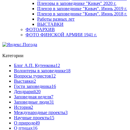
Пленэры в заповеднике "Кивач" 2020 г.
Пленэр в заповеднике "Кивач". Июнь 2019 г.
Пленэр в заповеднике "Кивач". Июнь 2018 г.
Работы разных лет
ВЫСТАВКИ
ФОТОАРХИВ
ФОТО ФИНСКОЙ АРМИИ 1941 г.
Категории
Блог А.П. Кутенкова
12
Волонтеры в заповеднике
18
Вопросы туристов
12
Выставки
2
Гости заповедника
16
Дендрарий
20
Заповедная неделя
7
Заповедные люди
31
История
2
Международные проекты
3
Научные проекты
15
О природе
49
О птицах
16