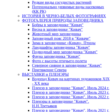
Редкие виды сосудистых растений
Потенциально уязвимые виды насекомых
(КК РК)
ИСТОРИЯ В ЧЕРНО-БЕЛЫХ ФОТОГРАФИЯХ
ФОТОГАЛЕРЕЯ ПРИРОДЫ ЗАПОВЕДНИКА
Бобры в заповеднике "Кивач"
Весна в заповеднике "Кивач"
Животный мир заповедника
Заповедный пояс 2018 в "Киваче"
Зима в заповеднике «Кивач». Птицы
Ландшафты заповедника "Кивач"
Подводный мир заповедника "Кивач"
Фауна заповедника "Кивач"
Фото с высоты птичьего полета
Северное сияние в заповеднике "Кивач"
Притяжение Севера
ВЫСТАВКИ и ПЛЕНЭРЫ
Водопад Кивач на картинах художников XIX
- XX века
Пленэр в заповеднике "Кивач". Июль 2024 г.
Пленэр в заповеднике "Кивач". Июль 2023 г.
Пленэр в заповеднике "Кивач". Июль 2022 г.
Пленэры в заповеднике "Кивач".
Н.Н.Третьяков
Пленэр в заповеднике "Кивач". Июль 2021 г.