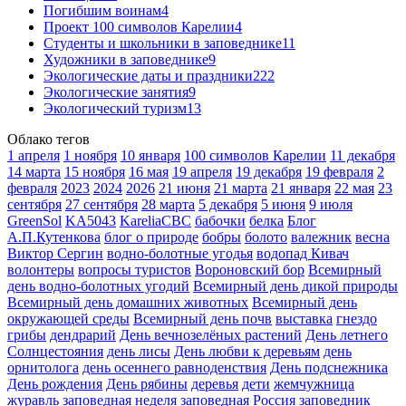
Погибшим воинам
4
Проект 100 символов Карелии
4
Студенты и школьники в заповеднике
11
Художники в заповеднике
9
Экологические даты и праздники
222
Экологические занятия
9
Экологический туризм
13
Облако тегов
1 апреля
1 ноября
10 января
100 символов Карелии
11 декабря
14 марта
15 ноября
16 мая
19 апреля
19 декабря
19 февраля
2
февраля
2023
2024
2026
21 июня
21 марта
21 января
22 мая
23
сентября
27 сентября
28 марта
5 декабря
5 июня
9 июля
GreenSol
KA5043
KareliaCBC
бабочки
белка
Блог
А.П.Кутенкова
блог о природе
бобры
болото
валежник
весна
Виктор Сергин
водно-болотные угодья
водопад Кивач
волонтеры
вопросы туристов
Вороновский бор
Всемирный
день водно-болотных угодий
Всемирный день дикой природы
Всемирный день домашних животных
Всемирный день
окружающей среды
Всемирный день почв
выставка
гнездо
грибы
дендрарий
День вечнозелёных растений
День летнего
Солнцестояния
день лисы
День любви к деревьям
день
орнитолога
день осеннего равноденствия
День подснежника
День рождения
День рябины
деревья
дети
жемчужница
журавль
заповедная неделя
заповедная Россия
заповедник