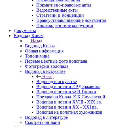
Нормативно-правовые акты
Ведомственные акты
Стратегии и Концепции
Правоустанавливающие документы
Противодействие коррупции
Документы
Водопад Кивач
Назад
Водопад Кивач
Общая информация
Топонимика
Первые цветные фото водопада
Фотографии водопада
Водопад в искусстве
Назад
Водопад в искусстве
Водопад в поэзии Г.Р.Державина
Водопад в поэзии Ф.Н.Глинки
Поездка на Кивач. К.К.Случевский
Водопад в поэзии XVIII - XIX вв.
Водопад в поэзии XX - XXI вв.
Водопад на полотнах художников
Водопад в литературе
Смотреть он-лайн