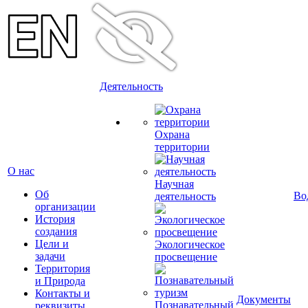
Деятельность
Охрана
территории
О нас
Научная
Об
Во
деятельность
организации
История
создания
Цели и
Экологическое
задачи
просвещение
Территория
и Природа
Контакты и
Документы
Познавательный
реквизиты