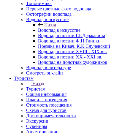
Топонимика
Первые цветные фото водопада
Фотографии водопада
Водопад в искусстве
Назад
Водопад в искусстве
Водопад в поэзии Г.Р.Державина
Водопад в поэзии Ф.Н.Глинки
Поездка на Кивач. К.К.Случевский
Водопад в поэзии XVIII - XIX вв.
Водопад в поэзии XX - XXI вв.
Водопад на полотнах художников
Водопад в литературе
Смотреть он-лайн
Туристам
Назад
Туристам
Общая информация
Правила посещения
Стоимость посещения
Схема для туристов
Достопримечательности
Экскурсии
Сувениры
Анкетирование