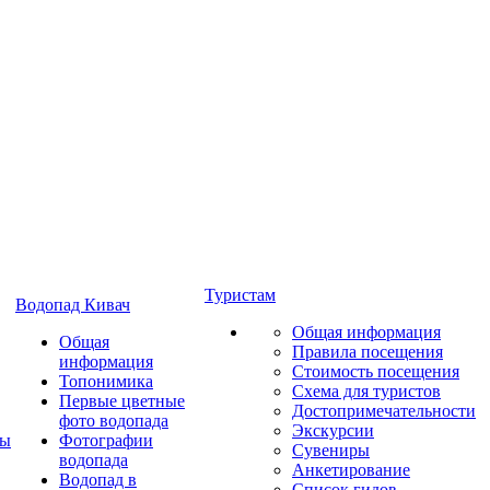
Туристам
Водопад Кивач
Общая информация
Общая
Правила посещения
информация
Стоимость посещения
Топонимика
Схема для туристов
Первые цветные
Достопримечательности
фото водопада
Экскурсии
ты
Фотографии
Сувениры
водопада
Анкетирование
Водопад в
Список гидов