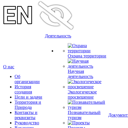
Деятельность
Охрана территории
О нас
Научная
Об
деятельность
организации
История
создания
Экологическое
Цели и задачи
просвещение
Территория и
Природа
Контакты и
Познавательный
Докумен
реквизиты
туризм
Руководство
Вакансии
Проекты