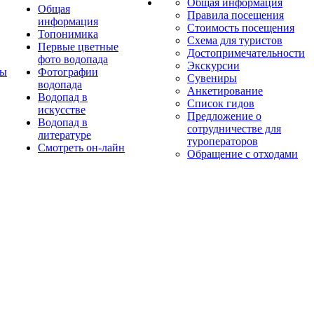
Общая информация
Общая
Правила посещения
информация
Стоимость посещения
Топонимика
Схема для туристов
Первые цветные
Достопримечательности
фото водопада
Экскурсии
ты
Фотографии
Сувениры
водопада
Анкетирование
Водопад в
Список гидов
искусстве
Предложение о
Водопад в
сотрудничестве для
литературе
туроператоров
Смотреть он-лайн
Обращение с отходами