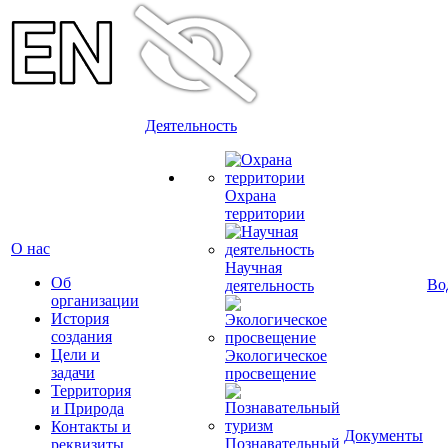
Деятельность
Охрана
территории
О нас
Научная
Об
Во
деятельность
организации
История
создания
Цели и
Экологическое
задачи
просвещение
Территория
и Природа
Контакты и
Документы
Познавательный
реквизиты