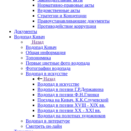
Нормативно-правовые акты
Ведомственные акты
Стратегии и Концепции
Правоустанавливающие документы
Противодействие коррупции
Документы
Водопад Кивач
Назад
Водопад Кивач
Общая информация
Топонимика
Первые цветные фото водопада
Фотографии водопада
Водопад в искусстве
Назад
Водопад в искусстве
Водопад в поэзии Г.Р.Державина
Водопад в поэзии Ф.Н.Глинки
Поездка на Кивач. К.К.Случевский
Водопад в поэзии XVIII - XIX вв.
Водопад в поэзии XX - XXI вв.
Водопад на полотнах художников
Водопад в литературе
Смотреть он-лайн