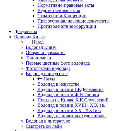
Нормативно-правовые акты
Ведомственные акты
Стратегии и Концепции
Правоустанавливающие документы
Противодействие коррупции
Документы
Водопад Кивач
Назад
Водопад Кивач
Общая информация
Топонимика
Первые цветные фото водопада
Фотографии водопада
Водопад в искусстве
Назад
Водопад в искусстве
Водопад в поэзии Г.Р.Державина
Водопад в поэзии Ф.Н.Глинки
Поездка на Кивач. К.К.Случевский
Водопад в поэзии XVIII - XIX вв.
Водопад в поэзии XX - XXI вв.
Водопад на полотнах художников
Водопад в литературе
Смотреть он-лайн