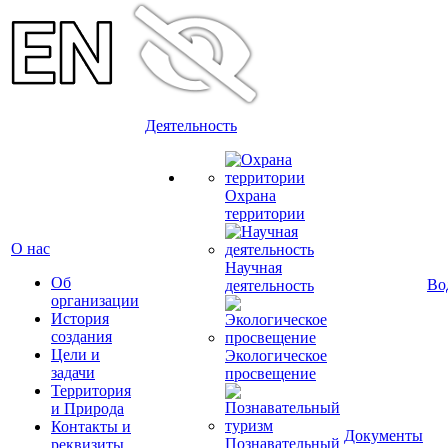
Деятельность
Охрана
территории
О нас
Научная
Об
Во
деятельность
организации
История
создания
Цели и
Экологическое
задачи
просвещение
Территория
и Природа
Контакты и
Документы
Познавательный
реквизиты