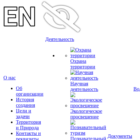
Деятельность
Охрана
территории
О нас
Научная
Об
Во
деятельность
организации
История
создания
Цели и
Экологическое
задачи
просвещение
Территория
и Природа
Контакты и
Документы
Познавательный
реквизиты