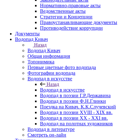
Нормативно-правовые акты
Ведомственные акты
Стратегии и Концепции
Правоустанавливающие документы
Противодействие коррупции
Документы
Водопад Кивач
Назад
Водопад Кивач
Общая информация
Топонимика
Первые цветные фото водопада
Фотографии водопада
Водопад в искусстве
Назад
Водопад в искусстве
Водопад в поэзии Г.Р.Державина
Водопад в поэзии Ф.Н.Глинки
Поездка на Кивач. К.К.Случевский
Водопад в поэзии XVIII - XIX вв.
Водопад в поэзии XX - XXI вв.
Водопад на полотнах художников
Водопад в литературе
Смотреть он-лайн