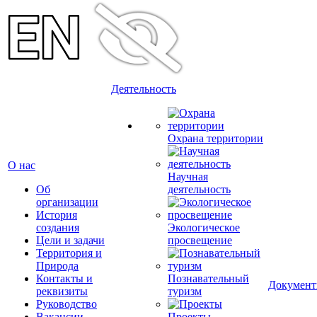
Деятельность
Охрана территории
О нас
Научная
Об
деятельность
организации
История
создания
Экологическое
Цели и задачи
просвещение
Территория и
Природа
Контакты и
Познавательный
Докумен
реквизиты
туризм
Руководство
Вакансии
Проекты