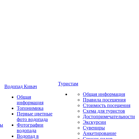
Туристам
Водопад Кивач
Общая информация
Общая
Правила посещения
информация
Стоимость посещения
Топонимика
Схема для туристов
Первые цветные
Достопримечательности
фото водопада
Экскурсии
ты
Фотографии
Сувениры
водопада
Анкетирование
Водопад в
Список гидов