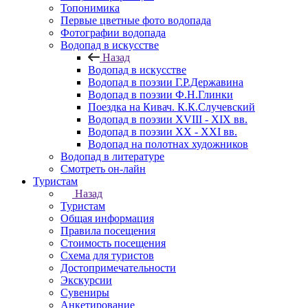
Топонимика
Первые цветные фото водопада
Фотографии водопада
Водопад в искусстве
Назад
Водопад в искусстве
Водопад в поэзии Г.Р.Державина
Водопад в поэзии Ф.Н.Глинки
Поездка на Кивач. К.К.Случевский
Водопад в поэзии XVIII - XIX вв.
Водопад в поэзии XX - XXI вв.
Водопад на полотнах художников
Водопад в литературе
Смотреть он-лайн
Туристам
Назад
Туристам
Общая информация
Правила посещения
Стоимость посещения
Схема для туристов
Достопримечательности
Экскурсии
Сувениры
Анкетирование