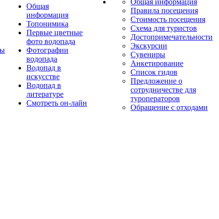
Общая информация
Общая
Правила посещения
информация
Стоимость посещения
Топонимика
Схема для туристов
Первые цветные
Достопримечательности
фото водопада
Экскурсии
ты
Фотографии
Сувениры
водопада
Анкетирование
Водопад в
Список гидов
искусстве
Предложение о
Водопад в
сотрудничестве для
литературе
туроператоров
Смотреть он-лайн
Обращение с отходами