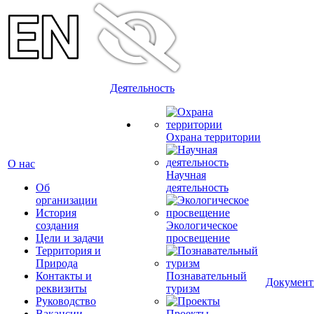
Деятельность
Охрана территории
О нас
Научная
Об
деятельность
организации
История
создания
Экологическое
Цели и задачи
просвещение
Территория и
Природа
Контакты и
Познавательный
Докумен
реквизиты
туризм
Руководство
Вакансии
Проекты