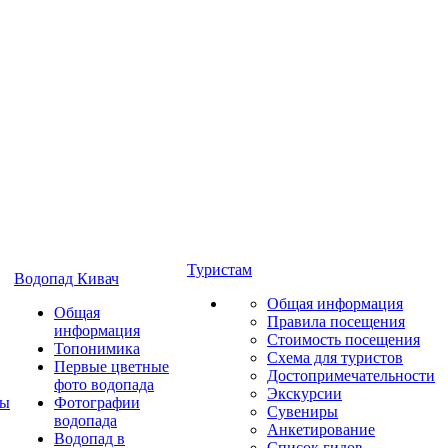
Туристам
Водопад Кивач
Общая информация
Общая
Правила посещения
информация
Стоимость посещения
Топонимика
Схема для туристов
Первые цветные
Достопримечательности
фото водопада
Экскурсии
ты
Фотографии
Сувениры
водопада
Анкетирование
Водопад в
Список гидов