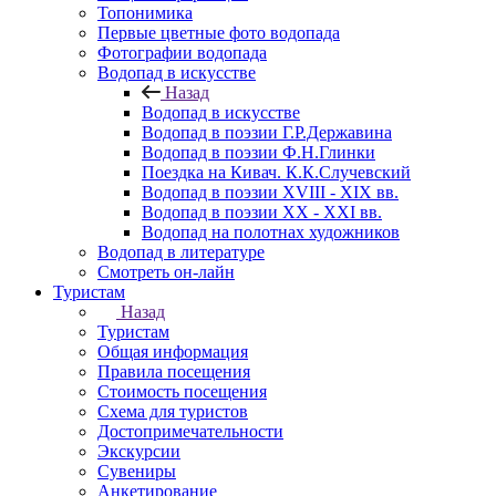
Топонимика
Первые цветные фото водопада
Фотографии водопада
Водопад в искусстве
Назад
Водопад в искусстве
Водопад в поэзии Г.Р.Державина
Водопад в поэзии Ф.Н.Глинки
Поездка на Кивач. К.К.Случевский
Водопад в поэзии XVIII - XIX вв.
Водопад в поэзии XX - XXI вв.
Водопад на полотнах художников
Водопад в литературе
Смотреть он-лайн
Туристам
Назад
Туристам
Общая информация
Правила посещения
Стоимость посещения
Схема для туристов
Достопримечательности
Экскурсии
Сувениры
Анкетирование