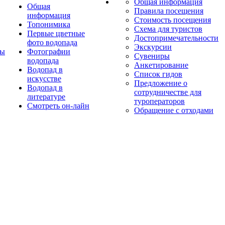
Общая информация
Общая
Правила посещения
информация
Стоимость посещения
Топонимика
Схема для туристов
Первые цветные
Достопримечательности
фото водопада
Экскурсии
ты
Фотографии
Сувениры
водопада
Анкетирование
Водопад в
Список гидов
искусстве
Предложение о
Водопад в
сотрудничестве для
литературе
туроператоров
Смотреть он-лайн
Обращение с отходами