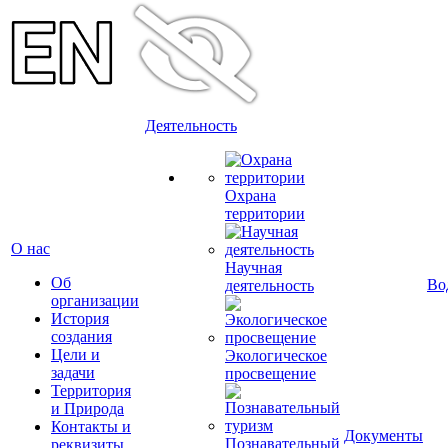
Деятельность
Охрана
территории
О нас
Научная
Об
Во
деятельность
организации
История
создания
Цели и
Экологическое
задачи
просвещение
Территория
и Природа
Контакты и
Документы
Познавательный
реквизиты