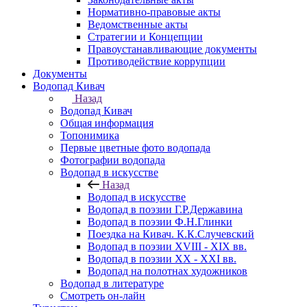
Нормативно-правовые акты
Ведомственные акты
Стратегии и Концепции
Правоустанавливающие документы
Противодействие коррупции
Документы
Водопад Кивач
Назад
Водопад Кивач
Общая информация
Топонимика
Первые цветные фото водопада
Фотографии водопада
Водопад в искусстве
Назад
Водопад в искусстве
Водопад в поэзии Г.Р.Державина
Водопад в поэзии Ф.Н.Глинки
Поездка на Кивач. К.К.Случевский
Водопад в поэзии XVIII - XIX вв.
Водопад в поэзии XX - XXI вв.
Водопад на полотнах художников
Водопад в литературе
Смотреть он-лайн