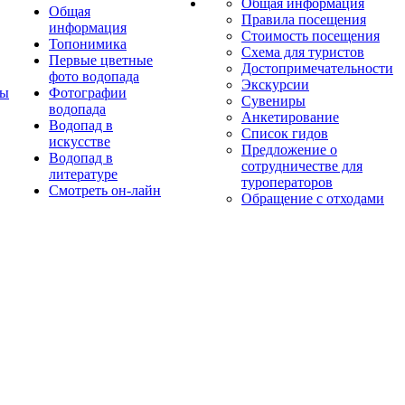
Общая информация
Общая
Правила посещения
информация
Стоимость посещения
Топонимика
Схема для туристов
Первые цветные
Достопримечательности
фото водопада
Экскурсии
ты
Фотографии
Сувениры
водопада
Анкетирование
Водопад в
Список гидов
искусстве
Предложение о
Водопад в
сотрудничестве для
литературе
туроператоров
Смотреть он-лайн
Обращение с отходами