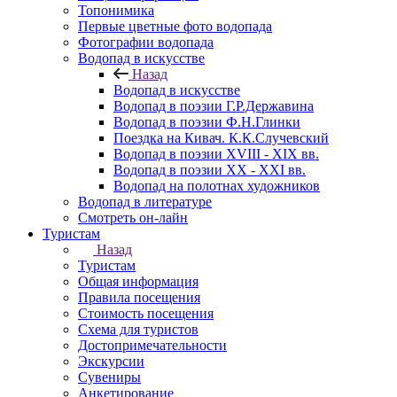
Топонимика
Первые цветные фото водопада
Фотографии водопада
Водопад в искусстве
Назад
Водопад в искусстве
Водопад в поэзии Г.Р.Державина
Водопад в поэзии Ф.Н.Глинки
Поездка на Кивач. К.К.Случевский
Водопад в поэзии XVIII - XIX вв.
Водопад в поэзии XX - XXI вв.
Водопад на полотнах художников
Водопад в литературе
Смотреть он-лайн
Туристам
Назад
Туристам
Общая информация
Правила посещения
Стоимость посещения
Схема для туристов
Достопримечательности
Экскурсии
Сувениры
Анкетирование