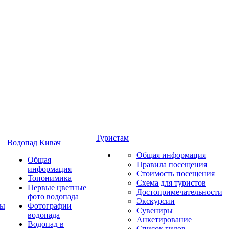
Туристам
Водопад Кивач
Общая информация
Общая
Правила посещения
информация
Стоимость посещения
Топонимика
Схема для туристов
Первые цветные
Достопримечательности
фото водопада
Экскурсии
ты
Фотографии
Сувениры
водопада
Анкетирование
Водопад в
Список гидов