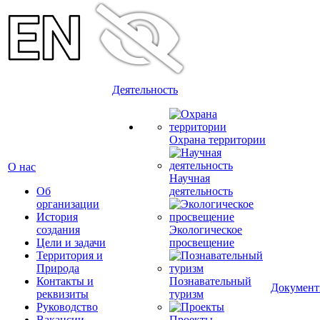
Деятельность
Охрана территории
О нас
Научная
Об
деятельность
организации
История
создания
Экологическое
Цели и задачи
просвещение
Территория и
Природа
Контакты и
Познавательный
Докумен
реквизиты
туризм
Руководство
Вакансии
Проекты